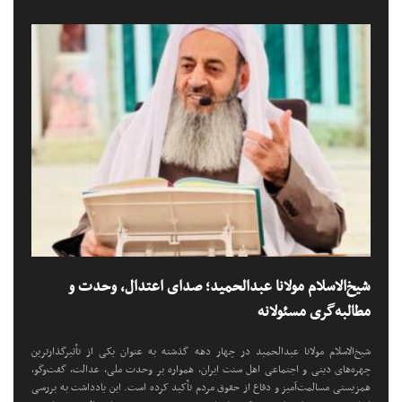
شیخ‌الاسلام مولانا عبدالحمید؛ صدای اعتدال، وحدت و
مطالبه‌گری مسئولانه
شیخ‌الاسلام مولانا عبدالحمید در چهار دهه گذشته به عنوان یکی از تأثیرگذارترین
چهره‌های دینی و اجتماعی اهل سنت ایران، همواره بر وحدت ملی، عدالت، گفت‌وگو،
همزیستی مسالمت‌آمیز و دفاع از حقوق مردم تأکید کرده است. این یادداشت به بررسی