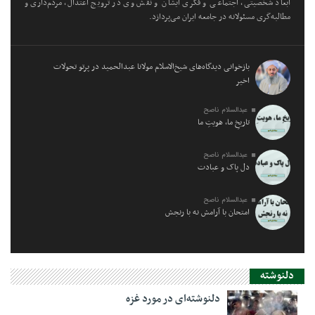
ابعاد شخصیتی، اجتماعی و فکری ایشان و نقش وی در ترویج اعتدال، مردم‌داری و
مطالبه‌گری مسئولانه در جامعه ایران می‌پردازد.
بازخوانی دیدگاه‌های شیخ‌الاسلام مولانا عبدالحمید در پرتو تحولات
اخیر
عبدالسلام ناصح
تاریخِ ما، هویتِ ما
عبدالسلام ناصح
دل پاک و عبادت
عبدالسلام ناصح
امتحان با آرامش نه با رنجش
دلنوشته
دلنوشته‌ای در مورد غزه