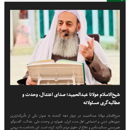
شیخ‌الاسلام مولانا عبدالحمید؛ صدای اعتدال، وحدت و
مطالبه‌گری مسئولانه
شیخ‌الاسلام مولانا عبدالحمید در چهار دهه گذشته به عنوان یکی از تأثیرگذارترین
چهره‌های دینی و اجتماعی اهل سنت ایران، همواره بر وحدت ملی، عدالت، گفت‌وگو،
همزیستی مسالمت‌آمیز و دفاع از حقوق مردم تأکید کرده است. این یادداشت به بررسی