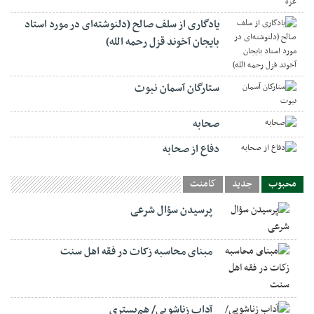
یادگاری از سلف صالح (دلنوشته‌ای در مورد استاد
بایجان آخوند قزل رحمه الله)
ستارگان آسمان نبوت
صحابه
دفاع از صحابه
محبوب
جدید
کامنت
پرسیدن سؤال شرعی
مبنای محاسبه زکات در فقه اهل سنت
آداب زناشویی/ هم‌بستری