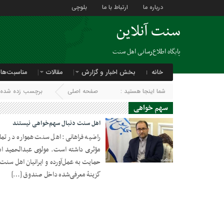
درباره ما
ارتباط با ما
بلوچی
سنت آنلاین
پایگاه اطلاع‌رسانی اهل سنت
خانه
بخش اخبار و گزارش
مقالات
مناسبت‌ها
شما اینجا هستید :
صفحه اصلی
برچسب زده شده ب
سهم خواهی
اهل سنت دنبال سهم‌خواهی‌ نیستند
راضیه فراهانی: اهل سنت همواره در تمام
مؤثری داشته است. مولوی عبدالحمید اما
08 دسامبر 2018
حمایت به عمل‌آورده و ایرانیان اهل سنت ن
گزینۀ معرفی‌شده داخل صندوق […]