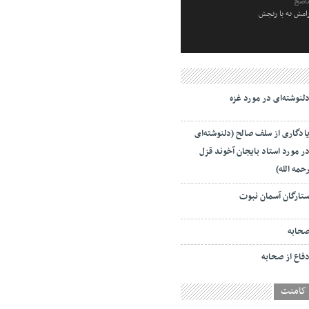
ناصح
رامش نه با رنجش
لنوشته‌ای در مورد غزه
ادگاری از سلف صالح (دلنوشته‌ای
ر مورد استاد بایجان آخوند قزل
حمه الله)
تارگان آسمان نبوت
حابه
فاع از صحابه
کامنت