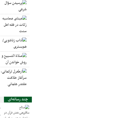
چند رسانه‌ای
ص
س