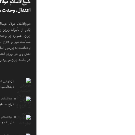
شیخ‌الاسلام مولا
اعتدال، وحدت و 
شیخ‌الاسلام مولانا عب
یکی از تأثیرگذارترین
ایران، همواره بر وح
مسالمت‌آمیز و دفاع ا
یادداشت به بررسی ابع
نقش وی در ترویج اعتدا
در جامعه ایران می‌پرداز
بازخوانی دید
عبدالحمید 
عبدالسلام 
تاریخِ ما، ه
عبدالسلام 
دل پاک و 