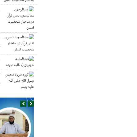
ع
د
ع
س
ع
گ
ا