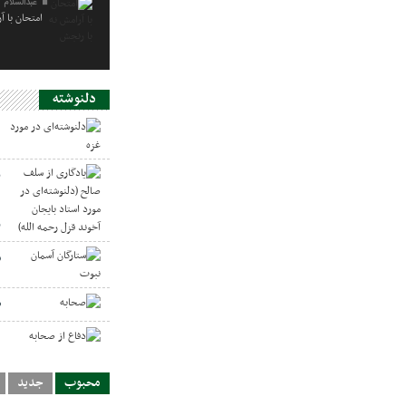
عبدالسلام 
امتحان با آ
دلنوشته
د
ی
د
ر
س
ص
د
محبوب
جدید