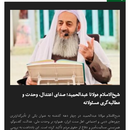
شیخ‌الاسلام مولانا عبدالحمید؛ صدای اعتدال، وحدت و
مطالبه‌گری مسئولانه
شیخ‌الاسلام مولانا عبدالحمید در چهار دهه گذشته به عنوان یکی از تأثیرگذارترین
چهره‌های دینی و اجتماعی اهل سنت ایران، همواره بر وحدت ملی، عدالت، گفت‌وگو،
همزیستی مسالمت‌آمیز و دفاع از حقوق مردم تأکید کرده است. این یادداشت به بررسی