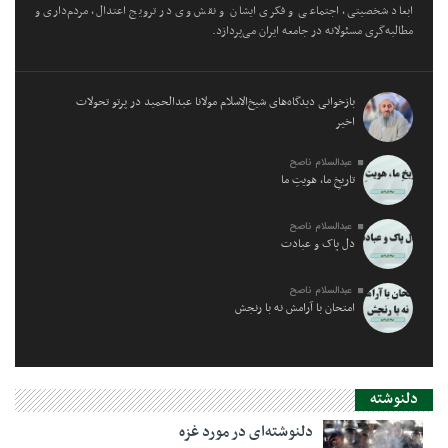
ابعاد شخصیتی، اجتماعی و فکری ایشان و نقش وی در ترویج اعتدال، مردم‌داری و
مطالبه‌گری مسئولانه در جامعه ایران می‌پردازد.
بازخوانی دیدگاه‌های شیخ‌الاسلام مولانا عبدالحمید در پرتو تحولات
اخیر
عبدالسلام ناصح
تاریخِ ما، هویتِ ما
عبدالسلام ناصح
دل پاک و عبادت
عبدالسلام ناصح
امتحان با آرامش نه با رنجش
دلنوشته
دلنوشته‌ای در مورد غزه