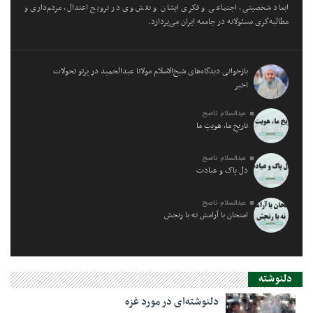
ابعاد شخصیتی، اجتماعی و فکری ایشان و نقش وی در ترویج اعتدال، مردم‌داری و
مطالبه‌گری مسئولانه در جامعه ایران می‌پردازد.
بازخوانی دیدگاه‌های شیخ‌الاسلام مولانا عبدالحمید در پرتو تحولات
اخیر
عبدالسلام ناصح
تاریخِ ما، هویتِ ما
عبدالسلام ناصح
دل پاک و عبادت
عبدالسلام ناصح
امتحان با آرامش نه با رنجش
دلنوشته
دلنوشته‌ای در مورد غزه