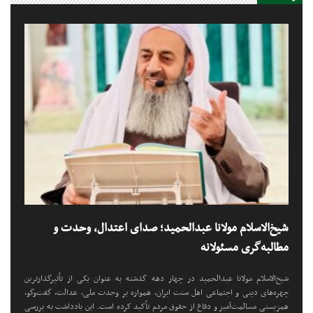
شیخ‌الاسلام مولانا عبدالحمید؛ صدای اعتدال، وحدت و
مطالبه‌گری مسئولانه
شیخ‌الاسلام مولانا عبدالحمید در چهار دهه گذشته به عنوان یکی از تأثیرگذارترین
چهره‌های دینی و اجتماعی اهل سنت ایران، همواره بر وحدت ملی، عدالت، گفت‌وگو،
همزیستی مسالمت‌آمیز و دفاع از حقوق مردم تأکید کرده است. این یادداشت به بررسی