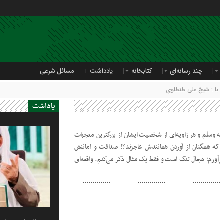
چند رسانه‌ای
کتابخانه
یادداشت
مسائل شرعی
ا : شیخ علی طنطاوی
یاداشت
 وسلم و هر زاویه‌ای از شخصیت ایشان از بزرگترین معجزات
 همگنان از آوردن همانندش عاجزند؟! صداقت و امانتش
‌آورم؛ مجال تنگ است و فقط یک مثال ذکر می‌کنم. واقعه‌ای