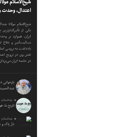
شیخ‌الاسلام مولا
اعتدال، وحدت و 
شیخ‌الاسلام مولانا عب
یکی از تأثیرگذارترین
ایران، همواره بر وح
مسالمت‌آمیز و دفاع ا
یادداشت به بررسی ابع
نقش وی در ترویج اعتدا
در جامعه ایران می‌پرداز
بازخوانی دید
عبدالحمید 
عبدالسلام 
تاریخِ ما، ه
عبدالسلام 
دل پاک و 