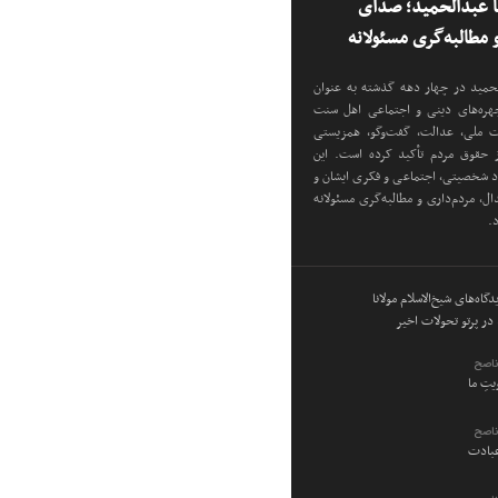
نا عبدالحمید؛ صدای
مطالبه‌گری مسئولانه
دالحمید در چهار دهه گذشته به عنوان
 چهره‌های دینی و اجتماعی اهل سنت
دت ملی، عدالت، گفت‌وگو، همزیستی
ز حقوق مردم تأکید کرده است. این
اد شخصیتی، اجتماعی و فکری ایشان و
ل، مردم‌داری و مطالبه‌گری مسئولانه
د.
گاه‌های شیخ‌الاسلام مولانا
در پرتو تحولات اخیر
ناصح
ویتِ ما
ناصح
عبادت