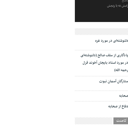
ناصح
رامش نه با رنجش
لنوشته‌ای در مورد غزه
ادگاری از سلف صالح (دلنوشته‌ای
ر مورد استاد بایجان آخوند قزل
حمه الله)
تارگان آسمان نبوت
حابه
فاع از صحابه
کامنت