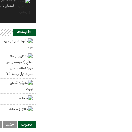
عبدالسلام 
امتحان با آ
دلنوشته
د
ی
د
ر
س
ص
د
محبوب
جدید