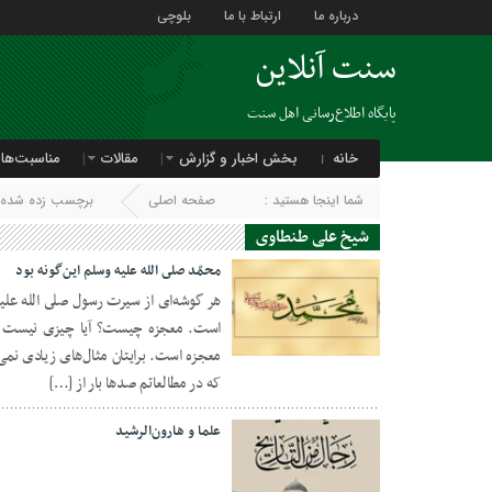
درباره ما
ارتباط با ما
بلوچی
سنت آنلاین
پایگاه اطلاع‌رسانی اهل سنت
خانه
بخش اخبار و گزارش
مقالات
مناسبت‌ها
شما اینجا هستید :
صفحه اصلی
برچسب زده شده ب
شیخ علی طنطاوی
محمّد صلى الله علیه وسلم این‌گونه بود
هر گوشه‌ای از سیرت رسول صلى الله علیه
است. معجزه چیست؟ آیا چیزی نیست که
01 اکتبر 2024
معجزه است. برایتان مثال‌های زیادی نمی
که در مطالعاتم صدها بار از […]
علما و هارون‌الرشید