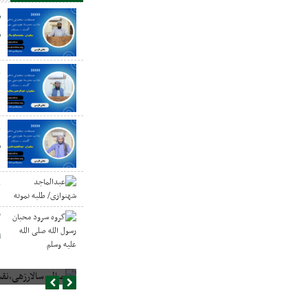
ص
س
ع
د
ع
س
ع
گ
ا
صالح سالارزهی،‌نقش