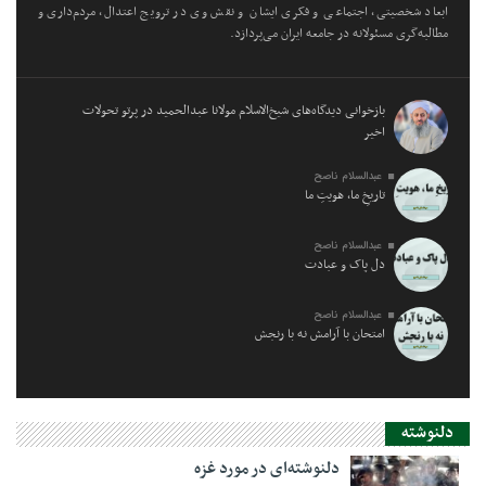
ابعاد شخصیتی، اجتماعی و فکری ایشان و نقش وی در ترویج اعتدال، مردم‌داری و
مطالبه‌گری مسئولانه در جامعه ایران می‌پردازد.
بازخوانی دیدگاه‌های شیخ‌الاسلام مولانا عبدالحمید در پرتو تحولات
اخیر
عبدالسلام ناصح
تاریخِ ما، هویتِ ما
عبدالسلام ناصح
دل پاک و عبادت
عبدالسلام ناصح
امتحان با آرامش نه با رنجش
دلنوشته
دلنوشته‌ای در مورد غزه