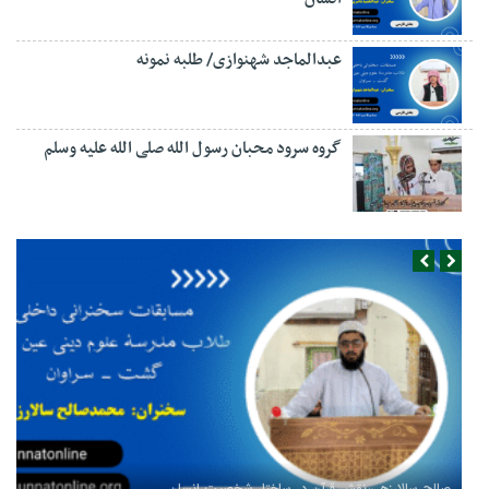
عبدالماجد شهنوازی/ طلبه نمونه
گروه سرود محبان رسول الله صلی الله علیه وسلم
صالح سالارزهی،‌نقش قرآن در ساختار شخصیت انسان