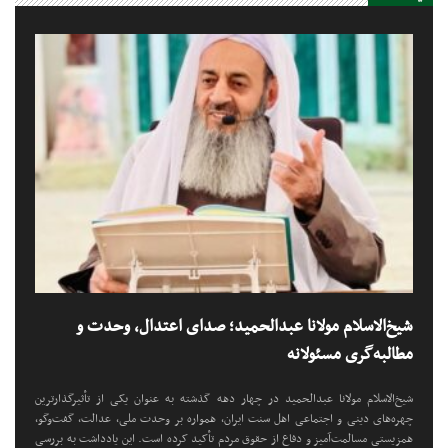
شیخ‌الاسلام مولانا عبدالحمید؛ صدای اعتدال، وحدت و
مطالبه‌گری مسئولانه
شیخ‌الاسلام مولانا عبدالحمید در چهار دهه گذشته به عنوان یکی از تأثیرگذارترین
چهره‌های دینی و اجتماعی اهل سنت ایران، همواره بر وحدت ملی، عدالت، گفت‌وگو،
همزیستی مسالمت‌آمیز و دفاع از حقوق مردم تأکید کرده است. این یادداشت به بررسی