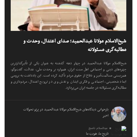
شیخ‌الاسلام مولانا عبدالحمید؛ صدای اعتدال، وحدت و
مطالبه‌گری مسئولانه
شیخ‌الاسلام مولانا عبدالحمید در چهار دهه گذشته به عنوان یکی از تأثیرگذارترین
چهره‌های دینی و اجتماعی اهل سنت ایران، همواره بر وحدت ملی، عدالت، گفت‌وگو،
همزیستی مسالمت‌آمیز و دفاع از حقوق مردم تأکید کرده است. این یادداشت به بررسی
ابعاد شخصیتی، اجتماعی و فکری ایشان و نقش وی در ترویج اعتدال، مردم‌داری و
مطالبه‌گری مسئولانه در جامعه ایران می‌پردازد.
بازخوانی دیدگاه‌های شیخ‌الاسلام مولانا عبدالحمید در پرتو تحولات
اخیر
عبدالسلام ناصح
تاریخِ ما، هویتِ ما