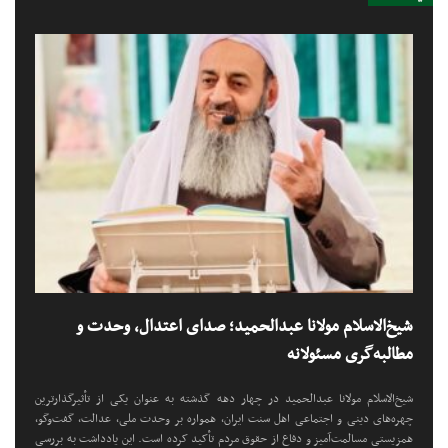
شیخ‌الاسلام مولانا عبدالحمید؛ صدای اعتدال، وحدت و
مطالبه‌گری مسئولانه
شیخ‌الاسلام مولانا عبدالحمید در چهار دهه گذشته به عنوان یکی از تأثیرگذارترین
چهره‌های دینی و اجتماعی اهل سنت ایران، همواره بر وحدت ملی، عدالت، گفت‌وگو،
همزیستی مسالمت‌آمیز و دفاع از حقوق مردم تأکید کرده است. این یادداشت به بررسی