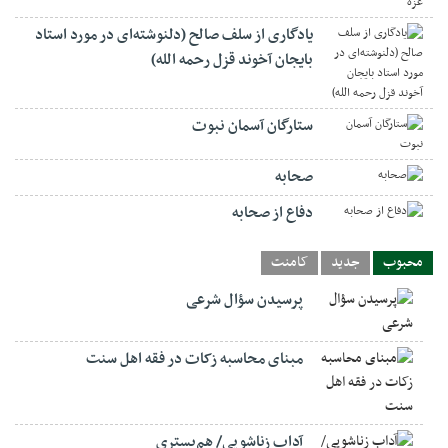
یادگاری از سلف صالح (دلنوشته‌ای در مورد استاد
بایجان آخوند قزل رحمه الله)
ستارگان آسمان نبوت
صحابه
دفاع از صحابه
محبوب
جدید
کامنت
پرسیدن سؤال شرعی
مبنای محاسبه زکات در فقه اهل سنت
آداب زناشویی/ هم‌بستری