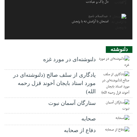
دل پاک و عبادت
عبدالسلام ناصح
امتحان با آرامش نه با رنجش
دلنوشته
دلنوشته‌ای در مورد غزه
یادگاری از سلف صالح (دلنوشته‌ای در
مورد استاد بایجان آخوند قزل رحمه
الله)
ستارگان آسمان نبوت
صحابه
دفاع از صحابه