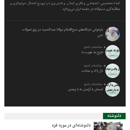
ابعاد شخصیتی، اجتماعی و فکری ایشان و نقش وی در ترویج اعتدال، مردم‌داری و
مطالبه‌گری مسئولانه در جامعه ایران می‌پردازد.
بازخوانی دیدگاه‌های شیخ‌الاسلام مولانا عبدالحمید در پرتو تحولات
اخیر
عبدالسلام ناصح
تاریخِ ما، هویتِ ما
عبدالسلام ناصح
دل پاک و عبادت
عبدالسلام ناصح
امتحان با آرامش نه با رنجش
دلنوشته
دلنوشته‌ای در مورد غزه