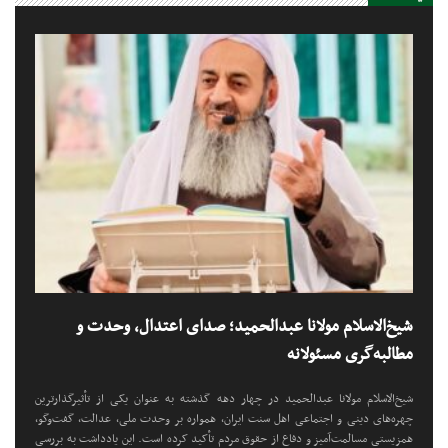
شیخ‌الاسلام مولانا عبدالحمید؛ صدای اعتدال، وحدت و
مطالبه‌گری مسئولانه
شیخ‌الاسلام مولانا عبدالحمید در چهار دهه گذشته به عنوان یکی از تأثیرگذارترین
چهره‌های دینی و اجتماعی اهل سنت ایران، همواره بر وحدت ملی، عدالت، گفت‌وگو،
همزیستی مسالمت‌آمیز و دفاع از حقوق مردم تأکید کرده است. این یادداشت به بررسی