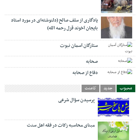
یادگاری از سلف صالح (دلنوشته‌ای در مورد استاد
بایجان آخوند قزل رحمه الله)
ستارگان آسمان نبوت
صحابه
دفاع از صحابه
محبوب
جدید
کامنت
پرسیدن سؤال شرعی
مبنای محاسبه زکات در فقه اهل سنت