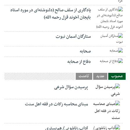
یادگاری از سلف صالح (دلنوشته‌ای در مورد استاد
بایجان آخوند قزل رحمه الله)
ستارگان آسمان نبوت
صحابه
دفاع از صحابه
محبوب
جدید
کامنت
پرسیدن سؤال شرعی
مبنای محاسبه زکات در فقه اهل سنت
آداب زناشویی/ هم‌بستری