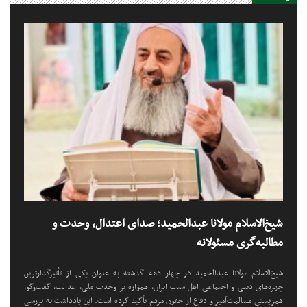
شیخ‌الاسلام مولانا عبدالحمید؛ صدای اعتدال، وحدت و
مطالبه‌گری مسئولانه
شیخ‌الاسلام مولانا عبدالحمید در چهار دهه گذشته به عنوان یکی از تأثیرگذارترین
چهره‌های دینی و اجتماعی اهل سنت ایران، همواره بر وحدت ملی، عدالت، گفت‌وگو،
همزیستی مسالمت‌آمیز و دفاع از حقوق مردم تأکید کرده است. این یادداشت به بررسی