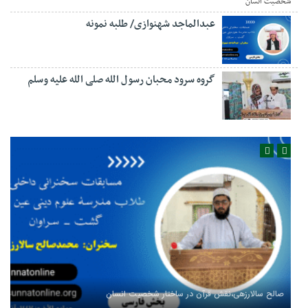
عبدالماجد شهنوازی/ طلبه نمونه
گروه سرود محبان رسول الله صلی الله علیه وسلم
صالح سالارزهی،‌نقش قرآن در ساختار شخصیت انسان