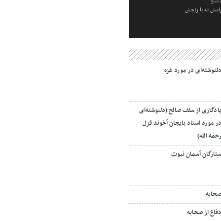
ناصح
رامش نه با رنجش
لنوشته‌ای در مورد غزه
ادگاری از سلف صالح (دلنوشته‌ای
ر مورد استاد بایجان آخوند قزل
حمه الله)
تارگان آسمان نبوت
حابه
فاع از صحابه