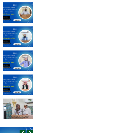
ص
س
ع
د
ع
س
ع
گ
ا