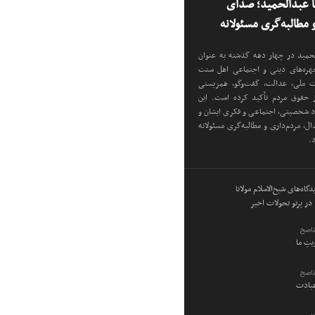
نا عبدالحمید؛ صدای
مطالبه‌گری مسئولانه
دالحمید در چهار دهه گذشته به عنوان
 چهره‌های دینی و اجتماعی اهل سنت
دت ملی، عدالت، گفت‌وگو، همزیستی
ز حقوق مردم تأکید کرده است. این
اد شخصیتی، اجتماعی و فکری ایشان و
ل، مردم‌داری و مطالبه‌گری مسئولانه
د.
گاه‌های شیخ‌الاسلام مولانا
در پرتو تحولات اخیر
ناصح
ویتِ ما
ناصح
عبادت