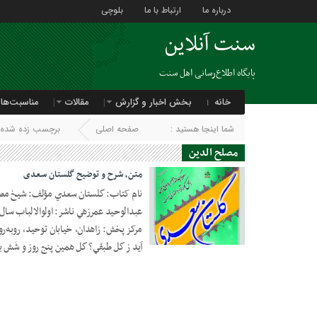
درباره ما
ارتباط با ما
بلوچی
سنت آنلاین
پایگاه اطلاع‌رسانی اهل سنت
خانه
بخش اخبار و گزارش
مقالات
مناسبت‌ها
شما اینجا هستید :
صفحه اصلی
برچسب زده شده ب
مصلح الدین
متن، شرح و توضیح گلستان سعدی
نام کتاب: گلستان سعدي مؤلف: شيخ مصل
آيد ز گل طبقي؟ گل همين پنج روز و شَش 
13 آوریل 2020