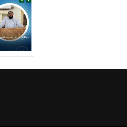
صالح سالارزهی،‌نقش