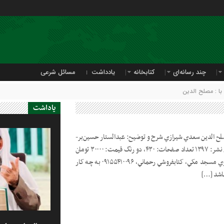
چند رسانه‌ای
کتابخانه
یادداشت
مسائل شرعی
ا : مصلح الدین
یاداشت
ح الدين سعدي شيرازي شرح و توضيح: عبدالستار حسين‌بر-
عبدالوحيد عمرزهي ناشر: اولوالالباب سال نشر: ۱۳۹۷ تعداد صفحات: ۴۳۰، دو رنگ قيمت: ۳۰۰۰۰ تومان
مرکز پخش: زاهدان، خيابان توحيد، روبه‌روي مسجد مکي، کتابفروشي رحماني، ۰۹۱۵۵۴۱۰۰۹۶ به چه کار
باشد […]