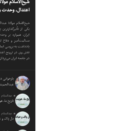
شیخ‌الاسلام مولا
اعتدال، وحدت و 
شیخ‌الاسلام مولانا عب
یکی از تأثیرگذارترین
ایران، همواره بر وح
مسالمت‌آمیز و دفاع ا
یادداشت به بررسی ابع
نقش وی در ترویج اعتدا
در جامعه ایران می‌پرداز
بازخوانی دید
عبدالحمید 
عبدالسلام 
تاریخِ ما، ه
عبدالسلام 
دل پاک و 