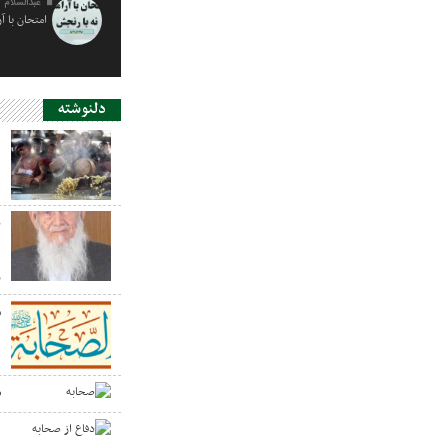
عبدالسلام 
امتحان با آ
دلنوشته
د
ی
د
ر
س
ص
د