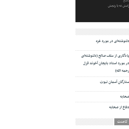
ناصح
رامش نه با رنجش
لنوشته‌ای در مورد غزه
ادگاری از سلف صالح (دلنوشته‌ای
ر مورد استاد بایجان آخوند قزل
حمه الله)
تارگان آسمان نبوت
حابه
فاع از صحابه
کامنت