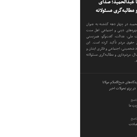
نا عبدالحمید؛ صدای
مطالبه‌گری مسئولانه
دالحمید در چهار دهه گذشته به عنوان
 چهره‌های دینی و اجتماعی اهل سنت
دت ملی، عدالت، گفت‌وگو، همزیستی
ز حقوق مردم تأکید کرده است. این
اد شخصیتی، اجتماعی و فکری ایشان و
ل، مردم‌داری و مطالبه‌گری مسئولانه
د.
گاه‌های شیخ‌الاسلام مولانا
در پرتو تحولات اخیر
ناصح
ویتِ ما
ناصح
عبادت