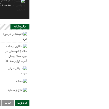
عبدالسلام 
امتحان با آ
دلنوشته
د
ی
د
ر
س
ص
د
محبوب
جدید