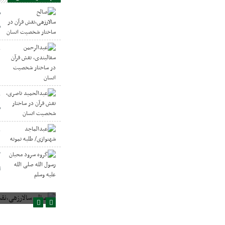
ص
س
ع
د
ع
س
ع
گ
ا
صالح سالارزهی،‌نقش