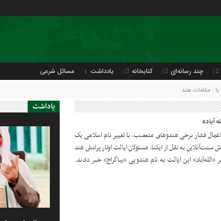
چند رسانه‌ای
کتابخانه
یادداشت
مسائل شرعی
ا : مقامات هند
یاداشت
ه آباد»
 اعمال فشار برخی هندوهای متعصب، با تغییر نام اسلامی یک
سنت‌آنلاین به نقل از ایکنا، مسئولان ایالت اوتار پرادش هند
«الله‌آباد» این ایالت به نام هندویی «بیاگراج» خبر دادند.