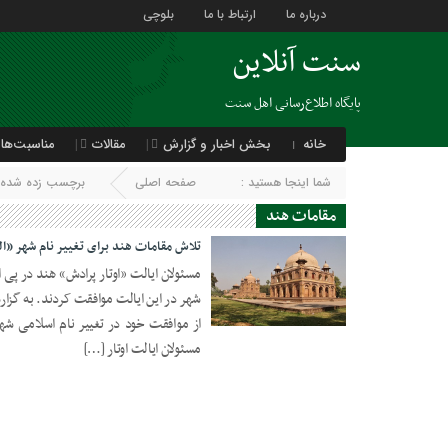
درباره ما
ارتباط با ما
بلوچی
سنت آنلاین
پایگاه اطلاع‌رسانی اهل سنت
خانه
بخش اخبار و گزارش
مقالات
مناسبت‌ها
شما اینجا هستید :
صفحه اصلی
برچسب زده شده ب
مقامات هند
تلاش مقامات هند برای تغییر نام شهر «الل
مسئولان ایالت «اوتار پرادش» هند در پی
شهر در این ایالت موافقت کردند. به گزارش 
18 اکتبر 2018
از موافقت خود در تغییر نام اسلامی شهر 
مسئولان ایالت اوتار […]