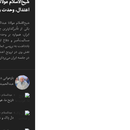
شیخ‌الاسلام مولا
اعتدال، وحدت و 
شیخ‌الاسلام مولانا عب
یکی از تأثیرگذارترین
ایران، همواره بر وح
مسالمت‌آمیز و دفاع ا
یادداشت به بررسی ابع
نقش وی در ترویج اعتدا
در جامعه ایران می‌پرداز
بازخوانی دید
عبدالحمید 
عبدالسلام 
تاریخِ ما، ه
عبدالسلام 
دل پاک و 