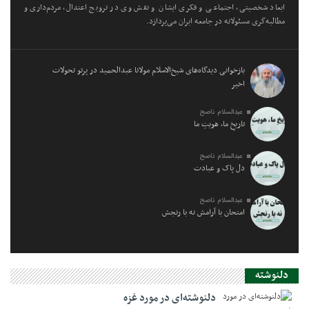
ابعاد شخصیتی، اجتماعی و فکری ایشان و نقش وی در ترویج اعتدال، مردم‌داری و
مطالبه‌گری مسئولانه در جامعه ایران می‌پردازد.
بازخوانی دیدگاه‌های شیخ‌الاسلام مولانا عبدالحمید در پرتو تحولات
اخیر
عبدالسلام ناصح
تاریخِ ما، هویتِ ما
عبدالسلام ناصح
دل پاک و عبادت
عبدالسلام ناصح
امتحان با آرامش نه با رنجش
دلنوشته
دلنوشته‌ای در مورد غزه