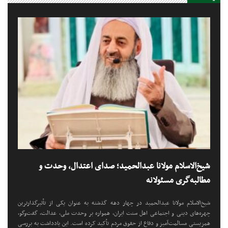
شیخ‌الاسلام مولانا عبدالحمید؛ صدای اعتدال، وحدت و
مطالبه‌گری مسئولانه
شیخ‌الاسلام مولانا عبدالحمید در چهار دهه گذشته به عنوان یکی از تأثیرگذارترین
چهره‌های دینی و اجتماعی اهل سنت ایران، همواره بر وحدت ملی، عدالت، گفت‌وگو،
همزیستی مسالمت‌آمیز و دفاع از حقوق مردم تأکید کرده است. این یادداشت به بررسی