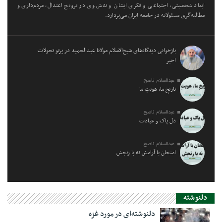
ابعاد شخصیتی، اجتماعی و فکری ایشان و نقش وی در ترویج اعتدال، مردم‌داری و
مطالبه‌گری مسئولانه در جامعه ایران می‌پردازد.
بازخوانی دیدگاه‌های شیخ‌الاسلام مولانا عبدالحمید در پرتو تحولات
اخیر
عبدالسلام ناصح
تاریخِ ما، هویتِ ما
عبدالسلام ناصح
دل پاک و عبادت
عبدالسلام ناصح
امتحان با آرامش نه با رنجش
دلنوشته
دلنوشته‌ای در مورد غزه