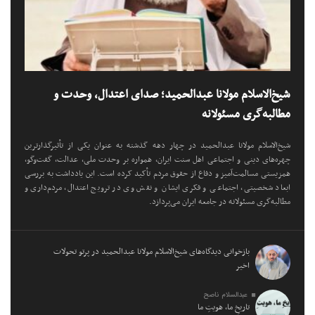
شیخ‌الاسلام مولانا عبدالحمید؛ صدای اعتدال، وحدت و
مطالبه‌گری مسئولانه
شیخ‌الاسلام مولانا عبدالحمید در چهار دهه گذشته به عنوان یکی از تأثیرگذارترین
چهره‌های دینی و اجتماعی اهل سنت ایران، همواره بر وحدت ملی، عدالت، گفت‌وگو،
همزیستی مسالمت‌آمیز و دفاع از حقوق مردم تأکید کرده است. این یادداشت به بررسی
ابعاد شخصیتی، اجتماعی و فکری ایشان و نقش وی در ترویج اعتدال، مردم‌داری و
مطالبه‌گری مسئولانه در جامعه ایران می‌پردازد.
بازخوانی دیدگاه‌های شیخ‌الاسلام مولانا عبدالحمید در پرتو تحولات
اخیر
عبدالسلام ناصح
تاریخِ ما، هویتِ ما