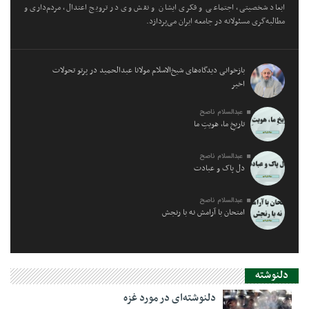
ابعاد شخصیتی، اجتماعی و فکری ایشان و نقش وی در ترویج اعتدال، مردم‌داری و
مطالبه‌گری مسئولانه در جامعه ایران می‌پردازد.
بازخوانی دیدگاه‌های شیخ‌الاسلام مولانا عبدالحمید در پرتو تحولات
اخیر
عبدالسلام ناصح
تاریخِ ما، هویتِ ما
عبدالسلام ناصح
دل پاک و عبادت
عبدالسلام ناصح
امتحان با آرامش نه با رنجش
دلنوشته
دلنوشته‌ای در مورد غزه