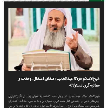
شیخ‌الاسلام مولانا عبدالحمید؛ صدای اعتدال، وحدت و
مطالبه‌گری مسئولانه
شیخ‌الاسلام مولانا عبدالحمید در چهار دهه گذشته به عنوان یکی از تأثیرگذارترین
چهره‌های دینی و اجتماعی اهل سنت ایران، همواره بر وحدت ملی، عدالت، گفت‌وگو،
همزیستی مسالمت‌آمیز و دفاع از حقوق مردم تأکید کرده است. این یادداشت به بررسی