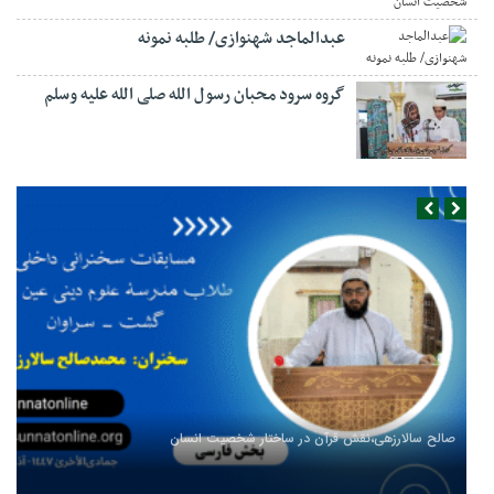
عبدالماجد شهنوازی/ طلبه نمونه
گروه سرود محبان رسول الله صلی الله علیه وسلم
صالح سالارزهی،‌نقش قرآن در ساختار شخصیت انسان