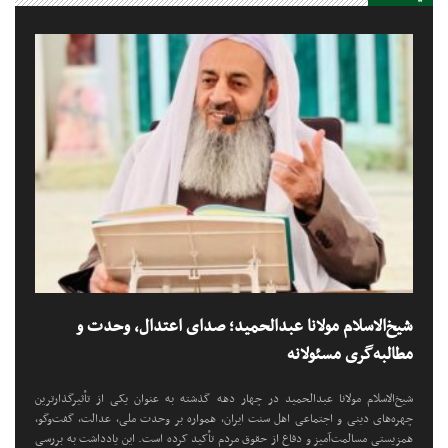
شیخ‌الاسلام مولانا عبدالحمید؛ صدای اعتدال، وحدت و
مطالبه‌گری مسئولانه
شیخ‌الاسلام مولانا عبدالحمید در چهار دهه گذشته به عنوان یکی از تأثیرگذارترین
چهره‌های دینی و اجتماعی اهل سنت ایران، همواره بر وحدت ملی، عدالت، گفت‌وگو،
همزیستی مسالمت‌آمیز و دفاع از حقوق مردم تأکید کرده است. این یادداشت به بررسی