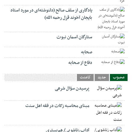
یادگاری از سلف صالح (دلنوشته‌ای در مورد استاد
بایجان آخوند قزل رحمه الله)
ستارگان آسمان نبوت
صحابه
دفاع از صحابه
محبوب
جدید
کامنت
پرسیدن سؤال شرعی
مبنای محاسبه زکات در فقه اهل سنت
آداب زناشویی/ هم‌بستری