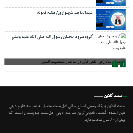
عبدالماجد شهنوازی/ طلبه نمونه
گروه سرود محبان رسول الله صلی الله علیه وسلم
صالح سالارزهی،‌نقش قرآن در ساختار شخصیت انسان
سنت‌آنلاین
سنت آنلاین پایگاه رسمی اطلاع‌رسانی اهل‌سنت متعلق به مدرسه علوم دینی
عین العلوم گُشت, قدیمی‌ترین مدرسه دینی اهل‌سنت بلوچستان است که
بیش از ۸۰ سال قدمت دارد.