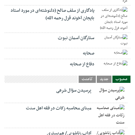
یادگاری از سلف صالح (دلنوشته‌ای در مورد استاد
بایجان آخوند قزل رحمه الله)
ستارگان آسمان نبوت
صحابه
دفاع از صحابه
محبوب
جدید
کامنت
پرسیدن سؤال شرعی
مبنای محاسبه زکات در فقه اهل سنت
آداب زناشویی/ هم‌بستری