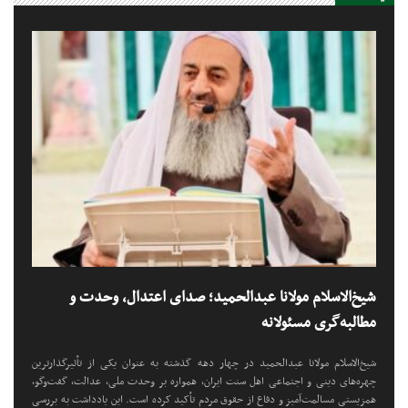
شیخ‌الاسلام مولانا عبدالحمید؛ صدای اعتدال، وحدت و
مطالبه‌گری مسئولانه
شیخ‌الاسلام مولانا عبدالحمید در چهار دهه گذشته به عنوان یکی از تأثیرگذارترین
چهره‌های دینی و اجتماعی اهل سنت ایران، همواره بر وحدت ملی، عدالت، گفت‌وگو،
همزیستی مسالمت‌آمیز و دفاع از حقوق مردم تأکید کرده است. این یادداشت به بررسی