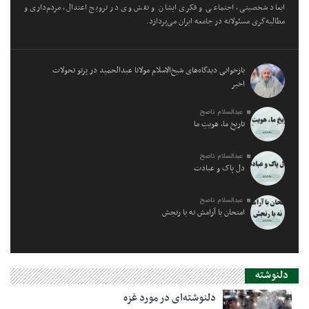
ابعاد شخصیتی، اجتماعی و فکری ایشان و نقش وی در ترویج اعتدال، مردم‌داری و
مطالبه‌گری مسئولانه در جامعه ایران می‌پردازد.
بازخوانی دیدگاه‌های شیخ‌الاسلام مولانا عبدالحمید در پرتو تحولات
اخیر
عبدالسلام ناصح
تاریخِ ما، هویتِ ما
عبدالسلام ناصح
دل پاک و عبادت
عبدالسلام ناصح
امتحان با آرامش نه با رنجش
دلنوشته
دلنوشته‌ای در مورد غزه