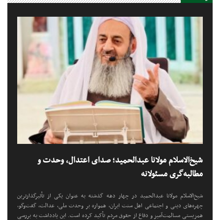
شیخ‌الاسلام مولانا عبدالحمید؛ صدای اعتدال، وحدت و
مطالبه‌گری مسئولانه
شیخ‌الاسلام مولانا عبدالحمید در چهار دهه گذشته به عنوان یکی از تأثیرگذارترین
چهره‌های دینی و اجتماعی اهل سنت ایران، همواره بر وحدت ملی، عدالت، گفت‌وگو،
همزیستی مسالمت‌آمیز و دفاع از حقوق مردم تأکید کرده است. این یادداشت به بررسی