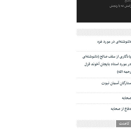
ناصح
رامش نه با رنجش
لنوشته‌ای در مورد غزه
ادگاری از سلف صالح (دلنوشته‌ای
ر مورد استاد بایجان آخوند قزل
حمه الله)
تارگان آسمان نبوت
حابه
فاع از صحابه
کامنت