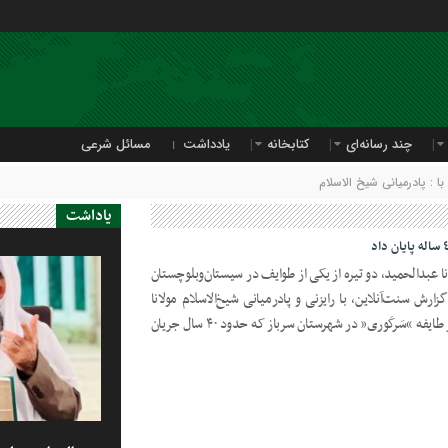
چند رسانه‌ای
کتابخانه
یادداشت
مسائل شرعی
 : پادرمیانی شیخ الاسلام
یاداشت
انا عبدالحمید، دو تیره از یکی از طوایف در سیستان‌‌وبلوچستان
دند. به گزارش سنت‌آنلاین، با رایزنی و پادرمیانی شیخ‌الاسلام مولانا
عبدالحمید نزاع و درگیری دو تیره اربابی از طایفه “سَرکَوری” در شهرستان سرباز که حدود ۴۰ سال جریان