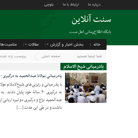
درباره ما
ارتباط با ما
بلوچی
سنت آنلاین
پایگاه اطلاع‌رسانی اهل سنت
خانه
بخش اخبار و گزارش
مقالات
مناسبت‌ها
شما اینجا هستید :
صفحه اصلی
برچسب زده شده با
پادرمیانی شیخ الاسلام
پادرمیانی مولانا عبدالحمید به درگیری ٤٠ ساله پایان داد
با پادرمیانی و رایزنی‌های شیخ‌الاسلام مول
به درگیری ۴۰ سالۀ خود پایان دا
06 اکتبر 2018
داشت و در طی این مدت […]