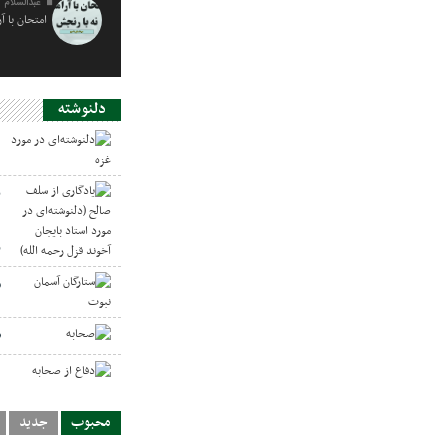
عبدالسلام 
امتحان با آ
دلنوشته
د
ی
د
ر
س
ص
د
محبوب
جدید