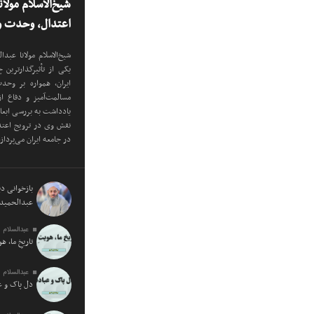
شیخ‌الاسلام مولا
اعتدال، وحدت و 
شیخ‌الاسلام مولانا عب
یکی از تأثیرگذارترین
ایران، همواره بر وح
مسالمت‌آمیز و دفاع ا
یادداشت به بررسی ابع
نقش وی در ترویج اعتدا
در جامعه ایران می‌پرداز
بازخوانی دید
عبدالحمید 
عبدالسلام 
تاریخِ ما، ه
عبدالسلام 
دل پاک و 