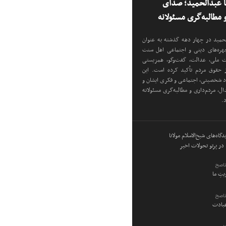
نا عبدالحمید؛ صدای
مطالبه‌گری مسئولانه
دالحمید در چهار دهه گذشته به عنوان
 چهره‌های دینی و اجتماعی اهل سنت
دت ملی، عدالت، گفت‌وگو، همزیستی
ز حقوق مردم تأکید کرده است. این
اد شخصیتی، اجتماعی و فکری ایشان و
ل، مردم‌داری و مطالبه‌گری مسئولانه
د.
گاه‌های شیخ‌الاسلام مولانا
در پرتو تحولات اخیر
ناصح
ویتِ ما
ناصح
عبادت