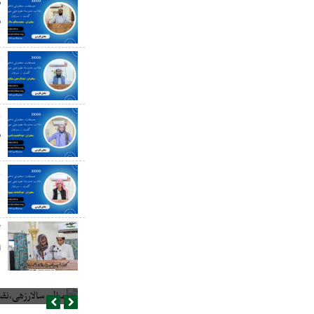
ص
س
ع
د
ع
س
ع
گ
ا
صالح سالارزهی،‌نقش