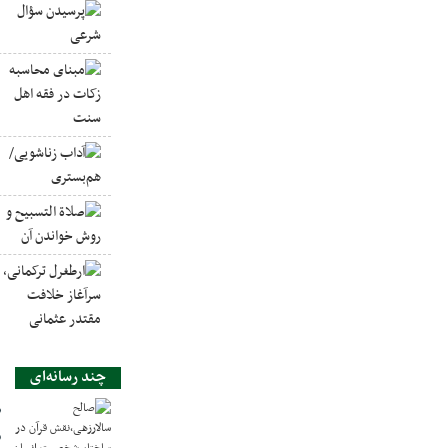
چند رسانه‌ای
ص
س