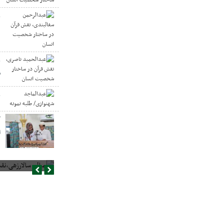
ع
د
ع
س
ع
گ
ا
صالح سالارزهی،‌نقش