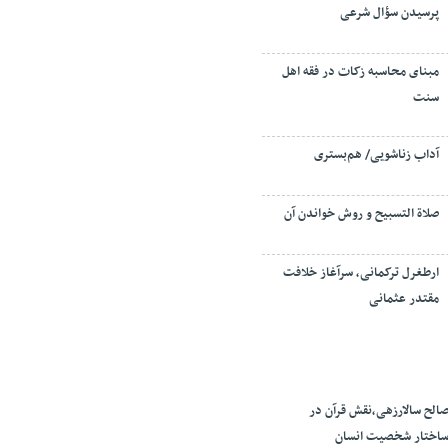
پرسیدن سؤال شرعی
مبنای محاسبه زکات در فقه اهل
سنت
آداب زناشویی/ هم‌بستری
صلاة التسبيح و روش خواندن آن
ارطغرل ترکمانی، سرآغاز خلافت
مقتدر عثمانی
الح سالارزهی،‌نقش قرآن در
اختار شخصیت انسان