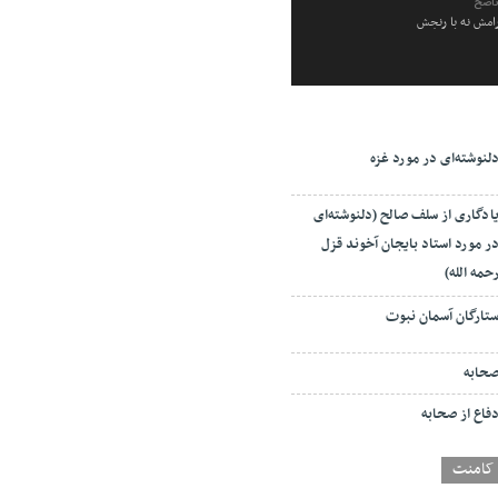
ناصح
رامش نه با رنجش
لنوشته‌ای در مورد غزه
ادگاری از سلف صالح (دلنوشته‌ای
ر مورد استاد بایجان آخوند قزل
حمه الله)
تارگان آسمان نبوت
حابه
فاع از صحابه
کامنت