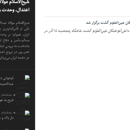
شیخ‌الاسلام مولا
اعتدال، وحدت و 
ن عین‌العلوم گشت برگزار شد
شیخ‌الاسلام مولانا عب
یکی از تأثیرگذارترین
سنت‌آنلاین| بخش اول پنجاهمین همایش دانش‌آموختگان عین‌العلوم گشت شامگاه پنجشنبه ۱۵ آذر در
ایران، همواره بر وح
مسالمت‌آمیز و دفاع ا
یادداشت به بررسی ابع
نقش وی در ترویج اعتدا
در جامعه ایران می‌پرداز
بازخوانی دید
عبدالحمید 
عبدالسلام 
تاریخِ ما، ه
عبدالسلام 
دل پاک و 