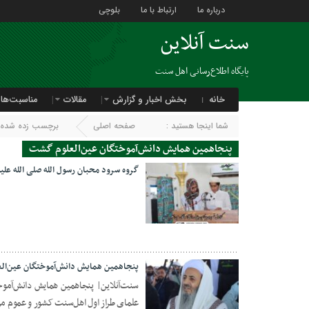
درباره ما
ارتباط با ما
بلوچی
سنت آنلاین
پایگاه اطلاع‌رسانی اهل سنت
خانه
بخش اخبار و گزارش
مقالات
مناسبت‌ها
شما اینجا هستید :
صفحه اصلی
برچسب زده شده ب
پنجاهمین همایش دانش‌آموختگان عین‌العلوم گشت
گروه سرود محبان رسول الله صلی الله علی
18 دسامبر 2024
پنجاهمین همایش دانش‌آموختگان عین‌الع
علمای طراز اول اهل‌سنت کشور و عموم م