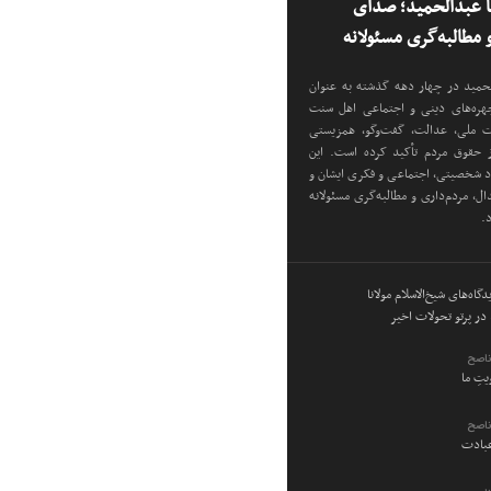
نا عبدالحمید؛ صدای
مطالبه‌گری مسئولانه
دالحمید در چهار دهه گذشته به عنوان
 چهره‌های دینی و اجتماعی اهل سنت
دت ملی، عدالت، گفت‌وگو، همزیستی
ز حقوق مردم تأکید کرده است. این
اد شخصیتی، اجتماعی و فکری ایشان و
ل، مردم‌داری و مطالبه‌گری مسئولانه
د.
گاه‌های شیخ‌الاسلام مولانا
در پرتو تحولات اخیر
ناصح
ویتِ ما
ناصح
عبادت