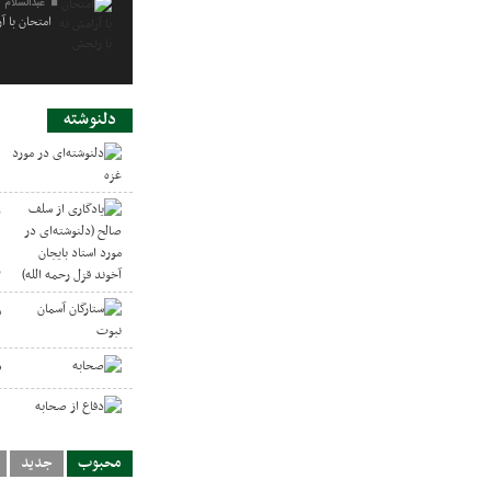
عبدالسلام 
امتحان با آ
دلنوشته
د
ی
د
ر
س
ص
د
محبوب
جدید