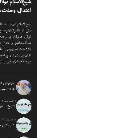
شیخ‌الاسلام مولا
اعتدال، وحدت و 
شیخ‌الاسلام مولانا عب
یکی از تأثیرگذارترین
ایران، همواره بر وح
مسالمت‌آمیز و دفاع ا
یادداشت به بررسی ابع
نقش وی در ترویج اعتدا
در جامعه ایران می‌پرداز
بازخوانی دید
عبدالحمید 
عبدالسلام 
تاریخِ ما، ه
عبدالسلام 
دل پاک و 