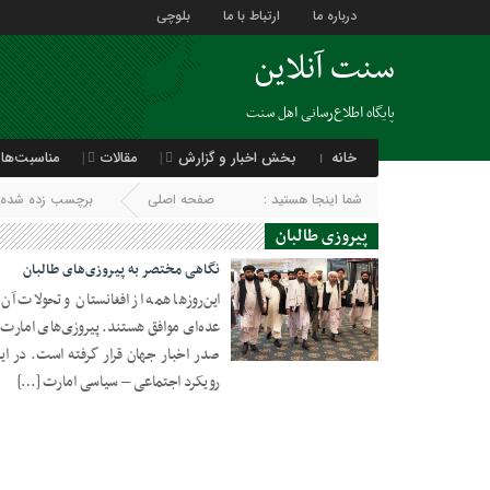
درباره ما
ارتباط با ما
بلوچی
سنت آنلاین
پایگاه اطلاع‌رسانی اهل سنت
خانه
بخش اخبار و گزارش
مقالات
مناسبت‌ها
شما اینجا هستید :
صفحه اصلی
برچسب زده شده با
پیروزی طالبان
نگاهی مختصر به پیروزی‌های طالبان
این‌روزها همه از افغانستان و تحولات 
عده‌ای موافق هستند. پیروزی‌های امارت
22 آگوست 2021
رویکرد اجتماعی – سیاسی امارت […]