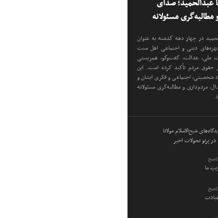
نا عبدالحمید؛ صدای
مطالبه‌گری مسئولانه
دالحمید در چهار دهه گذشته به عنوان
 چهره‌های دینی و اجتماعی اهل سنت
دت ملی، عدالت، گفت‌وگو، همزیستی
ز حقوق مردم تأکید کرده است. این
اد شخصیتی، اجتماعی و فکری ایشان و
ل، مردم‌داری و مطالبه‌گری مسئولانه
د.
گاه‌های شیخ‌الاسلام مولانا
در پرتو تحولات اخیر
ناصح
ویتِ ما
ناصح
عبادت