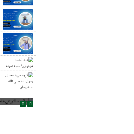
ع
د
ع
س
ع
گ
ا
صالح سالارزهی،‌نقش