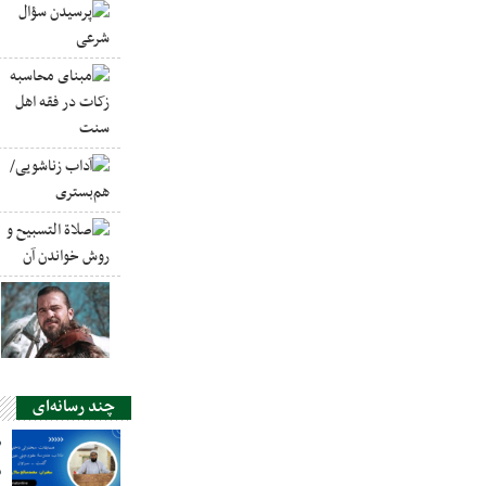
چند رسانه‌ای
ص
س