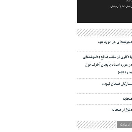
ناصح
رامش نه با رنجش
لنوشته‌ای در مورد غزه
ادگاری از سلف صالح (دلنوشته‌ای
ر مورد استاد بایجان آخوند قزل
حمه الله)
تارگان آسمان نبوت
حابه
فاع از صحابه
کامنت