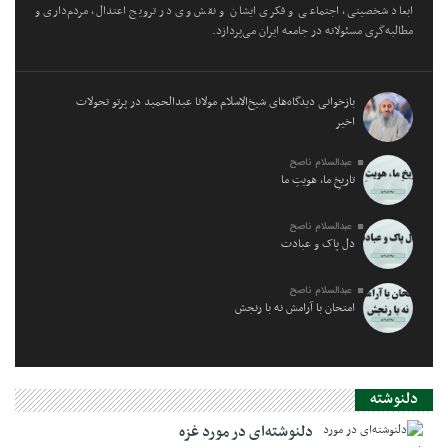
ابعاد شخصیتی، اجتماعی و فکری ایشان و نقش وی در ترویج اعتدال، مردم‌داری و
مطالبه‌گری مسئولانه در جامعه ایران می‌پردازد.
بازخوانی دیدگاه‌های شیخ‌الاسلام مولانا عبدالحمید در پرتو تحولات
اخیر
عبدالسلام ناصح
تاریخِ ما، هویتِ ما
عبدالسلام ناصح
دل پاک و عبادت
عبدالسلام ناصح
امتحان با آرامش نه با رنجش
دلنوشته
دلنوشته‌ای در مورد غزه