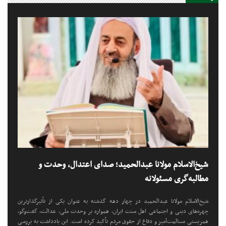
شیخ‌الاسلام مولانا عبدالحمید؛ صدای اعتدال، وحدت و
مطالبه‌گری مسئولانه
شیخ‌الاسلام مولانا عبدالحمید در چهار دهه گذشته به عنوان یکی از تأثیرگذارترین
چهره‌های دینی و اجتماعی اهل سنت ایران، همواره بر وحدت ملی، عدالت، گفت‌وگو،
همزیستی مسالمت‌آمیز و دفاع از حقوق مردم تأکید کرده است. این یادداشت به بررسی