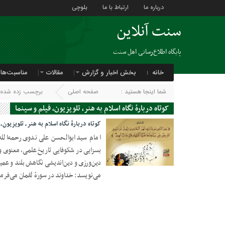
درباره ما
ارتباط با ما
بلوچی
سنت آنلاین
پایگاه اطلاع‌رسانی اهل سنت
خانه
بخش اخبار و گزارش
مقالات
مناسبت‌ها
شما اینجا هستید :
صفحه اصلی
برچسب زده شده با :
کوتاه دربارهٔ نگاه اسلام به هنر، تلویزیون، فیلم و سینما
کوتاه دربارهٔ نگاه اسلام به هنر، تلویزیون،
امام سید ابوالحسن علی ندوی رحمه‌الله 
بسزایی در شکوفایی تاریخ علمی، معنوی 
07 فوریه 2019
دین‌ورزی و دین‌اندیشی نگاهش بلند و عمیق 
می‌نویسد: خداوند در سورهٔ لقمان می‌فرم