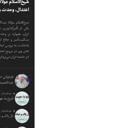
شیخ‌الاسلام مولا
اعتدال، وحدت و 
شیخ‌الاسلام مولانا عب
یکی از تأثیرگذارترین
ایران، همواره بر وح
مسالمت‌آمیز و دفاع ا
یادداشت به بررسی ابع
نقش وی در ترویج اعتدا
در جامعه ایران می‌پرداز
بازخوانی دید
عبدالحمید 
عبدالسلام 
تاریخِ ما، ه
عبدالسلام 
دل پاک و 