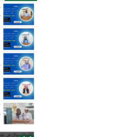
ص
س
ع
د
ع
س
ع
گ
ا
صالح سالارزهی،‌نقش