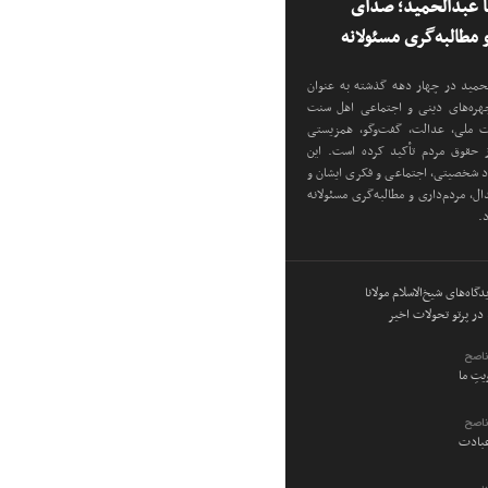
نا عبدالحمید؛ صدای
مطالبه‌گری مسئولانه
دالحمید در چهار دهه گذشته به عنوان
 چهره‌های دینی و اجتماعی اهل سنت
دت ملی، عدالت، گفت‌وگو، همزیستی
ز حقوق مردم تأکید کرده است. این
اد شخصیتی، اجتماعی و فکری ایشان و
ل، مردم‌داری و مطالبه‌گری مسئولانه
د.
گاه‌های شیخ‌الاسلام مولانا
در پرتو تحولات اخیر
ناصح
ویتِ ما
ناصح
عبادت