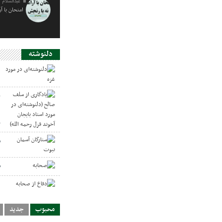
عبدالسلام 
امتحان با آ
دلنوشته
د
ی
د
ر
س
ص
د
محبوب
جدید