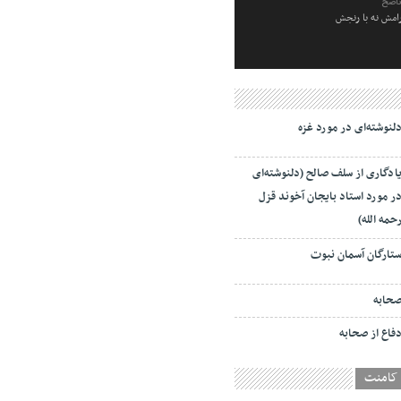
ناصح
رامش نه با رنجش
لنوشته‌ای در مورد غزه
ادگاری از سلف صالح (دلنوشته‌ای
ر مورد استاد بایجان آخوند قزل
حمه الله)
تارگان آسمان نبوت
حابه
فاع از صحابه
کامنت