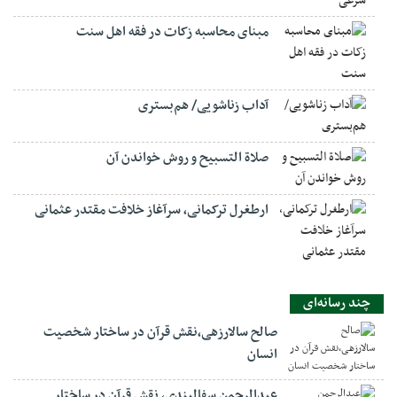
مبنای محاسبه زکات در فقه اهل سنت
آداب زناشویی/ هم‌بستری
صلاة التسبيح و روش خواندن آن
ارطغرل ترکمانی، سرآغاز خلافت مقتدر عثمانی
چند رسانه‌ای
صالح سالارزهی،‌نقش قرآن در ساختار شخصیت
انسان
عبدالرحمن سفالبندی، نقش قرآن در ساختار