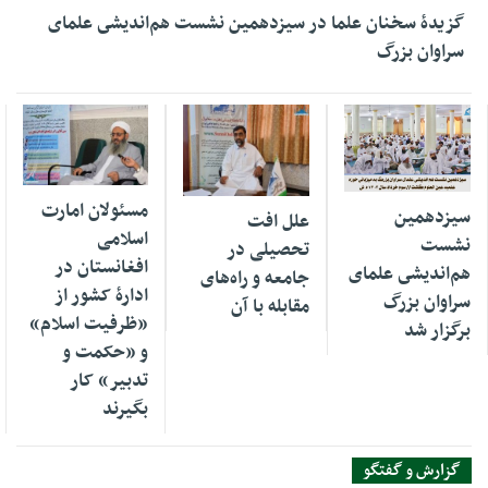
گزیدهٔ سخنان علما در سیزدهمين نشست هم‌انديشى علماى
سراوان بزرگ
16 ژوئن 2022
23 مه 2024
21 ژوئن 2022
مسئولان امارت
سیزدهمین
علل افت
اسلامی
نشست
‌تحصیلی در
افغانستان در
هم‌انديشى علمای
جامعه و راه‌های
ادارۀ کشور از
سراوان بزرگ
مقابله با آن
«ظرفیت اسلام»
برگزار شد
و «حکمت و
تدبیر» کار
بگیرند
گزارش و گفتگو