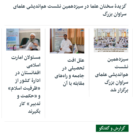
گزیدهٔ سخنان علما در سیزدهمين نشست هم‌انديشى علماى
سراوان بزرگ
16 ژوئن 2022
23 مه 2024
21 ژوئن 2022
مسئولان امارت
سیزدهمین
علل افت
اسلامی
نشست
‌تحصیلی در
افغانستان در
هم‌انديشى علمای
جامعه و راه‌های
ادارۀ کشور از
سراوان بزرگ
مقابله با آن
«ظرفیت اسلام»
برگزار شد
و «حکمت و
تدبیر» کار
بگیرند
گزارش و گفتگو