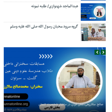
عبدالماجد شهنوازی/ طلبه نمونه
گروه سرود محبان رسول الله صلی الله علیه وسلم
صالح سالارزهی،‌نقش قرآن در ساختار شخصیت انسان