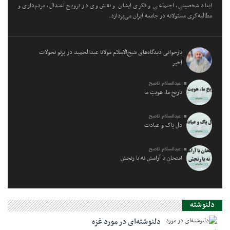
ابعاد شخصیتی، اجتماعی و فکری ایشان و نقش وی در ترویج اعتدال، مردم‌داری و
مطالبه‌گری مسئولانه در جامعه ایران می‌پردازد.
بازخوانی دیدگاه‌های شیخ‌الاسلام مولانا عبدالحمید در پرتو تحولات
اخیر
عبدالسلام ناصح
تاریخِ ما، هویتِ ما
عبدالسلام ناصح
دل پاک و عبادت
عبدالسلام ناصح
امتحان با آرامش نه با رنجش
دلنوشته
دلنوشته‌ای در مورد غزه