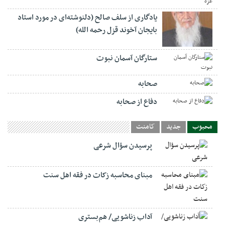
یادگاری از سلف صالح (دلنوشته‌ای در مورد استاد
بایجان آخوند قزل رحمه الله)
ستارگان آسمان نبوت
صحابه
دفاع از صحابه
محبوب
جدید
کامنت
پرسیدن سؤال شرعی
مبنای محاسبه زکات در فقه اهل سنت
آداب زناشویی/ هم‌بستری