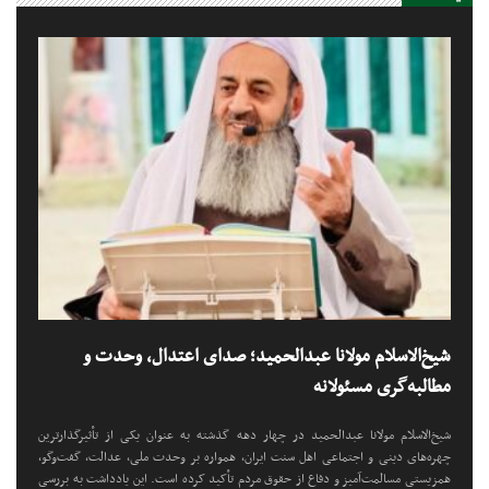
شیخ‌الاسلام مولانا عبدالحمید؛ صدای اعتدال، وحدت و
مطالبه‌گری مسئولانه
شیخ‌الاسلام مولانا عبدالحمید در چهار دهه گذشته به عنوان یکی از تأثیرگذارترین
چهره‌های دینی و اجتماعی اهل سنت ایران، همواره بر وحدت ملی، عدالت، گفت‌وگو،
همزیستی مسالمت‌آمیز و دفاع از حقوق مردم تأکید کرده است. این یادداشت به بررسی