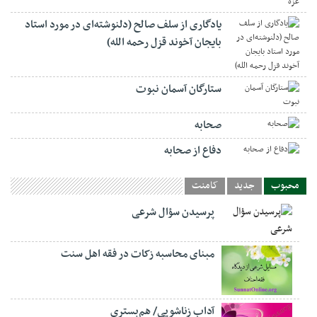
یادگاری از سلف صالح (دلنوشته‌ای در مورد استاد
بایجان آخوند قزل رحمه الله)
ستارگان آسمان نبوت
صحابه
دفاع از صحابه
محبوب
جدید
کامنت
پرسیدن سؤال شرعی
مبنای محاسبه زکات در فقه اهل سنت
آداب زناشویی/ هم‌بستری