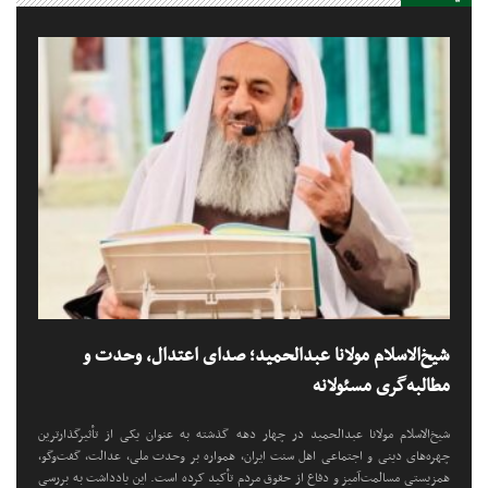
شیخ‌الاسلام مولانا عبدالحمید؛ صدای اعتدال، وحدت و
مطالبه‌گری مسئولانه
شیخ‌الاسلام مولانا عبدالحمید در چهار دهه گذشته به عنوان یکی از تأثیرگذارترین
چهره‌های دینی و اجتماعی اهل سنت ایران، همواره بر وحدت ملی، عدالت، گفت‌وگو،
همزیستی مسالمت‌آمیز و دفاع از حقوق مردم تأکید کرده است. این یادداشت به بررسی