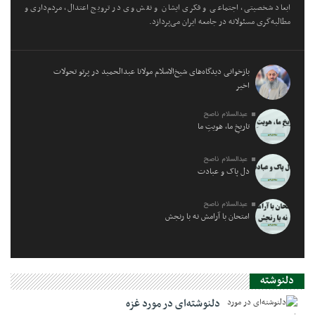
ابعاد شخصیتی، اجتماعی و فکری ایشان و نقش وی در ترویج اعتدال، مردم‌داری و
مطالبه‌گری مسئولانه در جامعه ایران می‌پردازد.
بازخوانی دیدگاه‌های شیخ‌الاسلام مولانا عبدالحمید در پرتو تحولات
اخیر
عبدالسلام ناصح
تاریخِ ما، هویتِ ما
عبدالسلام ناصح
دل پاک و عبادت
عبدالسلام ناصح
امتحان با آرامش نه با رنجش
دلنوشته
دلنوشته‌ای در مورد غزه