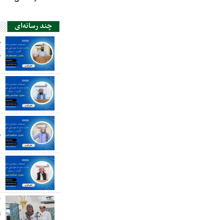
چند رسانه‌ای
ص
س
ع
د
ع
س
ع
گ
ا