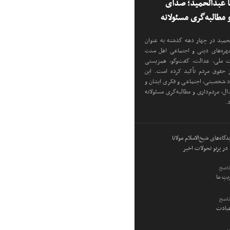
نا عبدالحمید؛ صدای
مطالبه‌گری مسئولانه
دالحمید در چهار دهه گذشته به عنوان
 چهره‌های دینی و اجتماعی اهل سنت
دت ملی، عدالت، گفت‌وگو، همزیستی
ز حقوق مردم تأکید کرده است. این
اد شخصیتی، اجتماعی و فکری ایشان و
ل، مردم‌داری و مطالبه‌گری مسئولانه
د.
گاه‌های شیخ‌الاسلام مولانا
در پرتو تحولات اخیر
ناصح
ویتِ ما
ناصح
عبادت