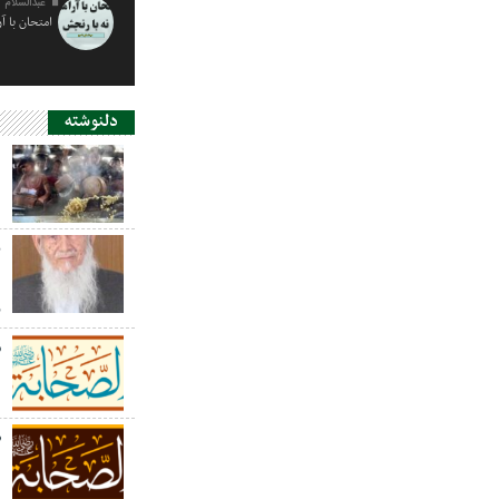
عبدالسلام 
امتحان با آ
دلنوشته
د
ی
د
ر
س
ص