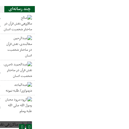
چند رسانه‌ای
ص
س
ع
د
ع
س
ع
گ
ا
صالح سالارزهی،‌نقش