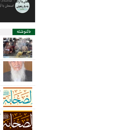
عبدالسلام 
امتحان با آ
دلنوشته
د
ی
د
ر
س
ص