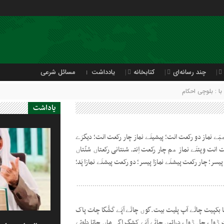
چند رسانه‌ای
کتابخانه
یادداشت
مسائل شرعی
 : بلوچی احکام
یاداشت
َے نماز دو رکعت انت؛ پیشینَے نماز چار رکعت انت؛ دیگرَے
انت وپتنَے نماز ھم چار رکعت اِنتـ. سُنتانی رکعتاں سُنّتاں
سر؛ چار رکعت پیشنَے نمازا پیسر؛ دو رکعت پیشنَے نمازا پَد؛
 بکپیت چاتَے آپ پلیت بیت.گوں چاتَے آپَے کَشَّگا چات پاک
ڈول، چِل ڈول، درائیں چاتَے آپَے کشگ اگہ ماں چاتا دلوتے