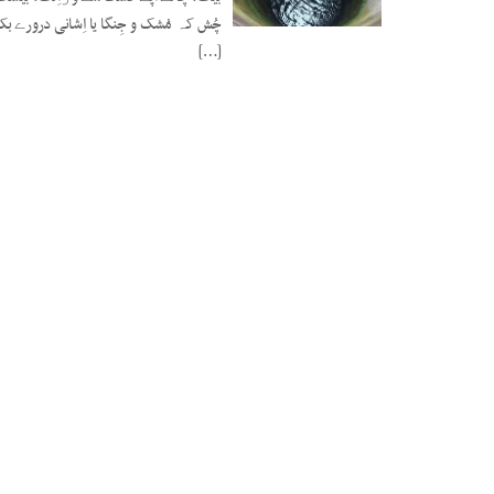
19 ژوئن 2021
چُش کہ مُشک و جِنگا یا اِشانی درورے ب
[…]