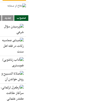
د
محبوب
جدید