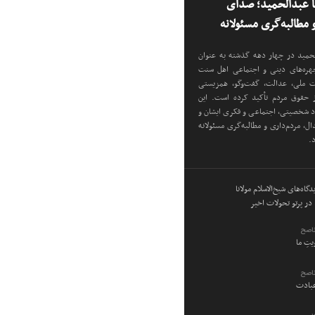
نا عبدالحمید؛ صدای
مطالبه‌گری مسئولانه
دالحمید در چهار دهه گذشته به عنوان
 چهره‌های دینی و اجتماعی اهل سنت
دت ملی، عدالت، گفت‌وگو، همزیستی
ز حقوق مردم تأکید کرده است. این
اد شخصیتی، اجتماعی و فکری ایشان و
ل، مردم‌داری و مطالبه‌گری مسئولانه
د.
گاه‌های شیخ‌الاسلام مولانا
در پرتو تحولات اخیر
ناصح
ویتِ ما
ناصح
عبادت