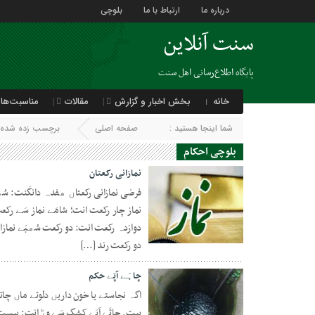
درباره ما
ارتباط با ما
بلوچی
سنت آنلاین
پایگاه اطلاع‌رسانی اهل سنت
خانه
بخش اخبار و گزارش
مقالات
مناسبت‌ها
شما اینجا هستید :
صفحه اصلی
برچسب زده شده با
بلوچی احکام
نمازانی رکعتان
فرضی نمازانی رکعتاں ھفدہ دانگَنت: سُھب
نماز چار رکعت انت؛ شامَے نماز سَے رکعت 
دوازدہ رکعت انت: دو رکعت سُھبَے نمازا پی
دو رکعت رند […]
31 جولای 2021
چاہَے آپَے حکم
اگہ نجاستے یا خون داریں دلوتے ماں چاتا
بیت. چاتَے آپَے کشگ سَے وڑاِنت: بیست 