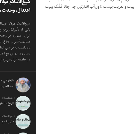
شیخ‌الاسلام مولا
کپیت و بمریت بیست ڈول آپ اندازئیں چہ چاتا کَشَّگ ببیت
اعتدال، وحدت و 
شیخ‌الاسلام مولانا عب
یکی از تأثیرگذارترین
ایران، همواره بر وح
مسالمت‌آمیز و دفاع ا
یادداشت به بررسی ابع
نقش وی در ترویج اعتدا
در جامعه ایران می‌پرداز
بازخوانی دید
عبدالحمید 
عبدالسلام 
تاریخِ ما، ه
عبدالسلام 
دل پاک و 