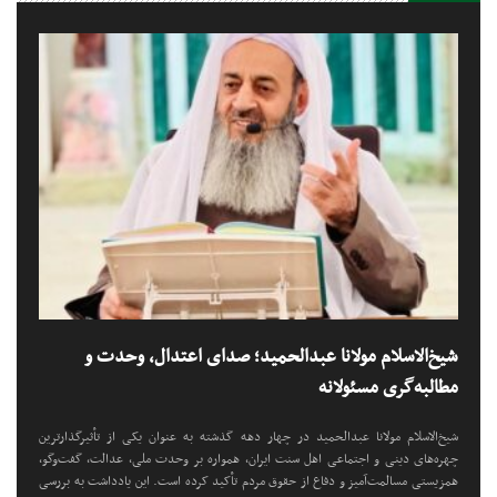
شیخ‌الاسلام مولانا عبدالحمید؛ صدای اعتدال، وحدت و
مطالبه‌گری مسئولانه
شیخ‌الاسلام مولانا عبدالحمید در چهار دهه گذشته به عنوان یکی از تأثیرگذارترین
چهره‌های دینی و اجتماعی اهل سنت ایران، همواره بر وحدت ملی، عدالت، گفت‌وگو،
همزیستی مسالمت‌آمیز و دفاع از حقوق مردم تأکید کرده است. این یادداشت به بررسی