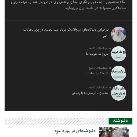
ابعاد شخصیتی، اجتماعی و فکری ایشان و نقش وی در ترویج اعتدال، مردم‌داری و
مطالبه‌گری مسئولانه در جامعه ایران می‌پردازد.
بازخوانی دیدگاه‌های شیخ‌الاسلام مولانا عبدالحمید در پرتو تحولات
اخیر
عبدالسلام ناصح
تاریخِ ما، هویتِ ما
عبدالسلام ناصح
دل پاک و عبادت
عبدالسلام ناصح
امتحان با آرامش نه با رنجش
دلنوشته
دلنوشته‌ای در مورد غزه