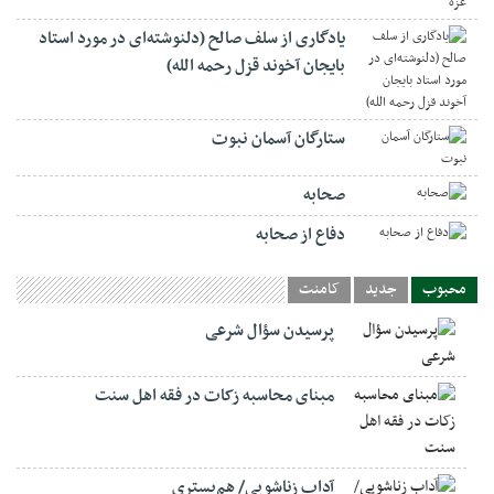
یادگاری از سلف صالح (دلنوشته‌ای در مورد استاد
بایجان آخوند قزل رحمه الله)
ستارگان آسمان نبوت
صحابه
دفاع از صحابه
محبوب
جدید
کامنت
پرسیدن سؤال شرعی
مبنای محاسبه زکات در فقه اهل سنت
آداب زناشویی/ هم‌بستری