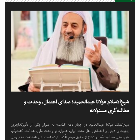
شیخ‌الاسلام مولانا عبدالحمید؛ صدای اعتدال، وحدت و
مطالبه‌گری مسئولانه
شیخ‌الاسلام مولانا عبدالحمید در چهار دهه گذشته به عنوان یکی از تأثیرگذارترین
چهره‌های دینی و اجتماعی اهل سنت ایران، همواره بر وحدت ملی، عدالت، گفت‌وگو،
همزیستی مسالمت‌آمیز و دفاع از حقوق مردم تأکید کرده است. این یادداشت به بررسی