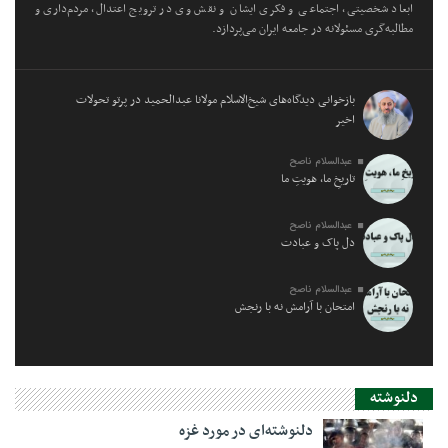
ابعاد شخصیتی، اجتماعی و فکری ایشان و نقش وی در ترویج اعتدال، مردم‌داری و
مطالبه‌گری مسئولانه در جامعه ایران می‌پردازد.
بازخوانی دیدگاه‌های شیخ‌الاسلام مولانا عبدالحمید در پرتو تحولات
اخیر
عبدالسلام ناصح
تاریخِ ما، هویتِ ما
عبدالسلام ناصح
دل پاک و عبادت
عبدالسلام ناصح
امتحان با آرامش نه با رنجش
دلنوشته
دلنوشته‌ای در مورد غزه