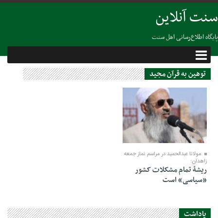
سنت آنلاین
پایگاه اطلاع‌رسانی اهل سنت
توهین به قرآن مجید
22 جولای 2023
مولانا عبدالحمید در مراسم نماز جمعه
زاهدان:
ریشۀ تمام مشکلات کشور
«سیاسی» است
یاداشت