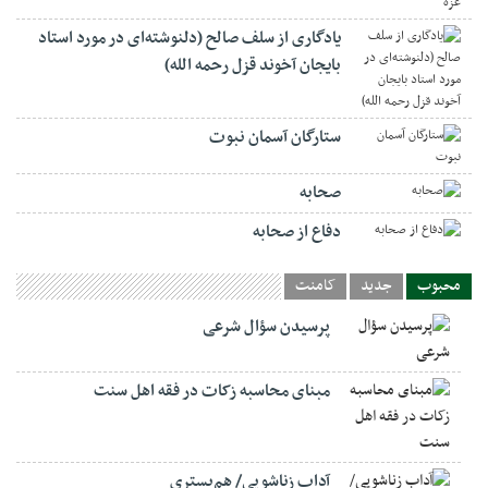
یادگاری از سلف صالح (دلنوشته‌ای در مورد استاد
بایجان آخوند قزل رحمه الله)
ستارگان آسمان نبوت
صحابه
دفاع از صحابه
محبوب
جدید
کامنت
پرسیدن سؤال شرعی
مبنای محاسبه زکات در فقه اهل سنت
آداب زناشویی/ هم‌بستری