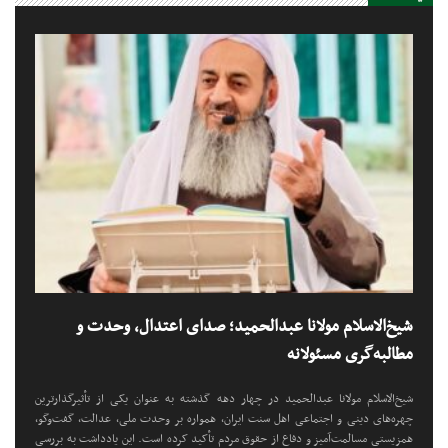
شیخ‌الاسلام مولانا عبدالحمید؛ صدای اعتدال، وحدت و
مطالبه‌گری مسئولانه
شیخ‌الاسلام مولانا عبدالحمید در چهار دهه گذشته به عنوان یکی از تأثیرگذارترین
چهره‌های دینی و اجتماعی اهل سنت ایران، همواره بر وحدت ملی، عدالت، گفت‌وگو،
همزیستی مسالمت‌آمیز و دفاع از حقوق مردم تأکید کرده است. این یادداشت به بررسی