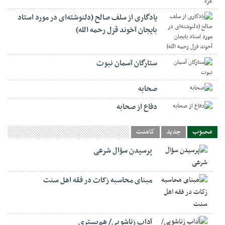
یادگاری از سلف صالح (دلنوشته‌ای در مورد استاد
بایجان آخوند قزل رحمه الله)
ستارگان آسمان نبوت
صحابه
دفاع از صحابه
محبوب
جدید
کامنت
پرسیدن سؤال شرعی
مبنای محاسبه زکات در فقه اهل سنت
آداب زناشویی/ هم‌بستری