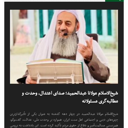
شیخ‌الاسلام مولانا عبدالحمید؛ صدای اعتدال، وحدت و
مطالبه‌گری مسئولانه
شیخ‌الاسلام مولانا عبدالحمید در چهار دهه گذشته به عنوان یکی از تأثیرگذارترین
چهره‌های دینی و اجتماعی اهل سنت ایران، همواره بر وحدت ملی، عدالت، گفت‌وگو،
همزیستی مسالمت‌آمیز و دفاع از حقوق مردم تأکید کرده است. این یادداشت به بررسی