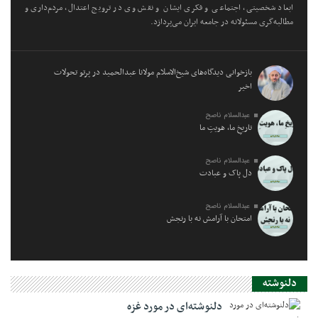
ابعاد شخصیتی، اجتماعی و فکری ایشان و نقش وی در ترویج اعتدال، مردم‌داری و
مطالبه‌گری مسئولانه در جامعه ایران می‌پردازد.
بازخوانی دیدگاه‌های شیخ‌الاسلام مولانا عبدالحمید در پرتو تحولات
اخیر
عبدالسلام ناصح
تاریخِ ما، هویتِ ما
عبدالسلام ناصح
دل پاک و عبادت
عبدالسلام ناصح
امتحان با آرامش نه با رنجش
دلنوشته
دلنوشته‌ای در مورد غزه