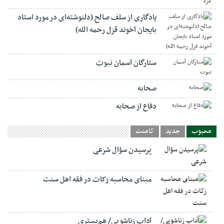
یادگاری از سلف صالح (دلنوشته‌ای در مورد استاد
بایجان آخوند قزل رحمه الله)
ستارگان آسمان نبوت
صحابه
دفاع از صحابه
محبوب
جدید
کامنت
پرسیدن سؤال شرعی
مبنای محاسبه زکات در فقه اهل سنت
آداب زناشویی/ هم‌بستری