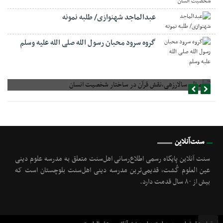
عبدالماجد شهنوازی/ طلبه نمونه
گروه سرود محبان رسول الله صلی الله علیه وسلم
صالح سالارزهی،‌نقش قرآن در ساختار شخصیت انسان
سنت‌آنلاین
سنت آنلاین پایگاه رسمی اطلاع‌رسانی اهل‌سنت متعلق به مدرسه علوم دینی
عین العلوم گُشت, قدیمی‌ترین مدرسه دینی اهل‌سنت بلوچستان است که
بیش از ۸۰ سال قدمت دارد.