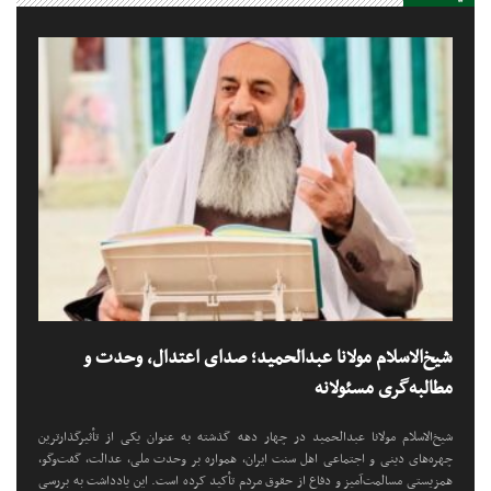
شیخ‌الاسلام مولانا عبدالحمید؛ صدای اعتدال، وحدت و
مطالبه‌گری مسئولانه
شیخ‌الاسلام مولانا عبدالحمید در چهار دهه گذشته به عنوان یکی از تأثیرگذارترین
چهره‌های دینی و اجتماعی اهل سنت ایران، همواره بر وحدت ملی، عدالت، گفت‌وگو،
همزیستی مسالمت‌آمیز و دفاع از حقوق مردم تأکید کرده است. این یادداشت به بررسی