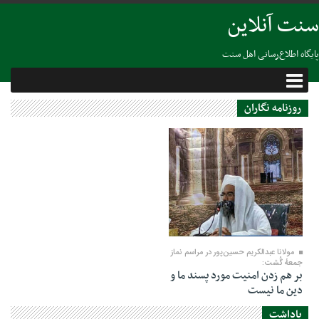
سنت آنلاین
پایگاه اطلاع‌رسانی اهل سنت
روزنامه نگاران
15 جولای 2023
مولانا عبدالکریم حسین‌پور در مراسم نماز
جمعهٔ گُشت:
بر هم زدن امنیت مورد پسند ما و
دین ما نیست
یاداشت