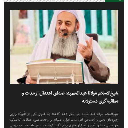
شیخ‌الاسلام مولانا عبدالحمید؛ صدای اعتدال، وحدت و
مطالبه‌گری مسئولانه
شیخ‌الاسلام مولانا عبدالحمید در چهار دهه گذشته به عنوان یکی از تأثیرگذارترین
چهره‌های دینی و اجتماعی اهل سنت ایران، همواره بر وحدت ملی، عدالت، گفت‌وگو،
همزیستی مسالمت‌آمیز و دفاع از حقوق مردم تأکید کرده است. این یادداشت به بررسی