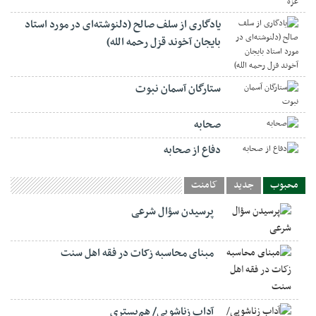
یادگاری از سلف صالح (دلنوشته‌ای در مورد استاد
بایجان آخوند قزل رحمه الله)
ستارگان آسمان نبوت
صحابه
دفاع از صحابه
محبوب
جدید
کامنت
پرسیدن سؤال شرعی
مبنای محاسبه زکات در فقه اهل سنت
آداب زناشویی/ هم‌بستری