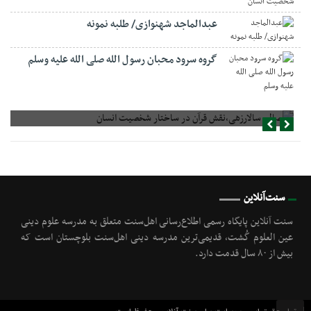
عبدالماجد شهنوازی/ طلبه نمونه
گروه سرود محبان رسول الله صلی الله علیه وسلم
صالح سالارزهی،‌نقش قرآن در ساختار شخصیت انسان
سنت‌آنلاین
سنت آنلاین پایگاه رسمی اطلاع‌رسانی اهل‌سنت متعلق به مدرسه علوم دینی
عین العلوم گُشت, قدیمی‌ترین مدرسه دینی اهل‌سنت بلوچستان است که
بیش از ۸۰ سال قدمت دارد.