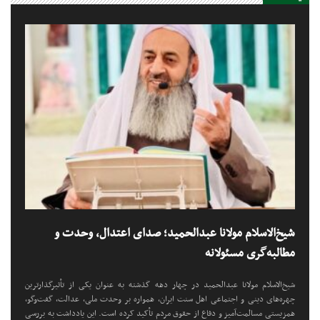
شیخ‌الاسلام مولانا عبدالحمید؛ صدای اعتدال، وحدت و
مطالبه‌گری مسئولانه
شیخ‌الاسلام مولانا عبدالحمید در چهار دهه گذشته به عنوان یکی از تأثیرگذارترین
چهره‌های دینی و اجتماعی اهل سنت ایران، همواره بر وحدت ملی، عدالت، گفت‌وگو،
همزیستی مسالمت‌آمیز و دفاع از حقوق مردم تأکید کرده است. این یادداشت به بررسی