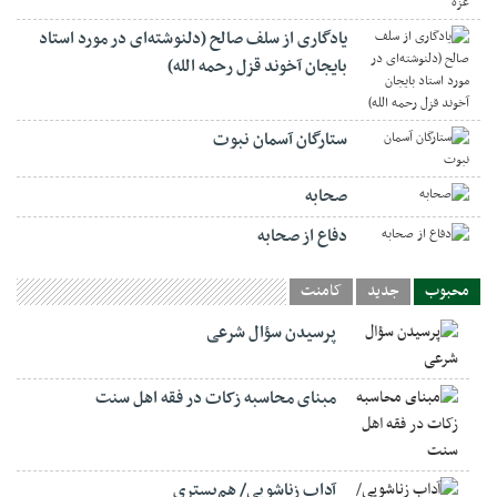
یادگاری از سلف صالح (دلنوشته‌ای در مورد استاد
بایجان آخوند قزل رحمه الله)
ستارگان آسمان نبوت
صحابه
دفاع از صحابه
محبوب
جدید
کامنت
پرسیدن سؤال شرعی
مبنای محاسبه زکات در فقه اهل سنت
آداب زناشویی/ هم‌بستری