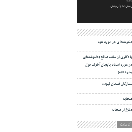
ناصح
رامش نه با رنجش
لنوشته‌ای در مورد غزه
ادگاری از سلف صالح (دلنوشته‌ای
ر مورد استاد بایجان آخوند قزل
حمه الله)
تارگان آسمان نبوت
حابه
فاع از صحابه
کامنت