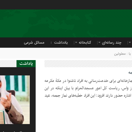
چند رسانه‌ای
کتابخانه
یادداشت
مسائل شرعی
 : معلولین
یاداشت
مه
ز‌خانه‌‌ای برای خدمت‌رسانی به افراد ناشنوا در مکۀ مکرمه
از واس، ریاست کل امور مسجدالحرام با بیان اینکه در این
 اشاره حضور دارند افزود: این افراد خطبه‌های نماز جمعه، عید