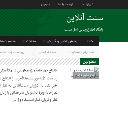
درباره ما
ارتباط با ما
بلوچی
سنت آنلاین
پایگاه اطلاع‌رسانی اهل سنت
خانه
بخش اخبار و گزارش
مقالات
مناسبت‌ها
شما اینجا هستید :
صفحه اصلی
برچسب زده شده با
معلولین
افتتاح نمازخانۀ‌ ویژۀ معلولین در مکۀ مکر
04 دسامبر 2018
ریاست کل امور مسجدالحرام از افتتاح نما
خبر داد. به گزارش سنت‌آنلاین به نقل 
نمازخانۀ ویژۀ ناشنوایان مترجمانی با زبان
فطر و قربان، نماز استسقاء و […]