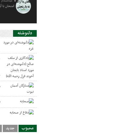
عبدالسلام 
امتحان با آ
دلنوشته
د
ی
د
ر
س
ص
د
محبوب
جدید