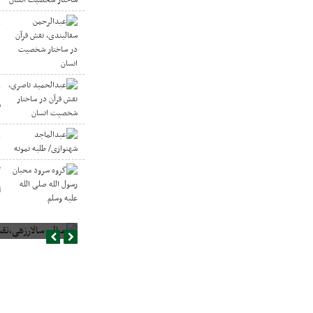
ع
د
ع
س
ع
گ
ا
صالح سالارزهی،‌نقش