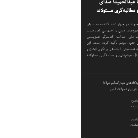
نا عبدالحمید؛ صدای
مطالبه‌گری مسئولانه
دالحمید در چهار دهه گذشته به عنوان
 چهره‌های دینی و اجتماعی اهل سنت
دت ملی، عدالت، گفت‌وگو، همزیستی
ز حقوق مردم تأکید کرده است. این
اد شخصیتی، اجتماعی و فکری ایشان و
ل، مردم‌داری و مطالبه‌گری مسئولانه
د.
گاه‌های شیخ‌الاسلام مولانا
در پرتو تحولات اخیر
ناصح
ویتِ ما
ناصح
عبادت