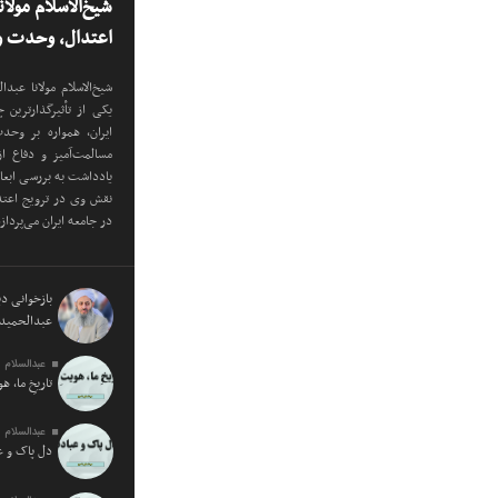
شیخ‌الاسلام مولا
اعتدال، وحدت و 
شیخ‌الاسلام مولانا عب
یکی از تأثیرگذارترین
ایران، همواره بر وح
مسالمت‌آمیز و دفاع ا
یادداشت به بررسی ابع
نقش وی در ترویج اعتدا
در جامعه ایران می‌پرداز
بازخوانی دید
عبدالحمید 
عبدالسلام 
تاریخِ ما، ه
عبدالسلام 
دل پاک و 