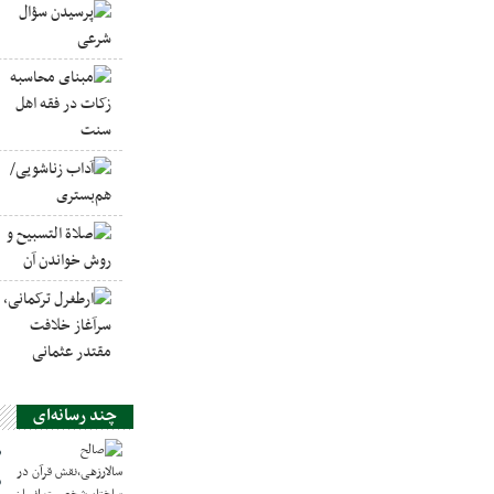
چند رسانه‌ای
ص
س