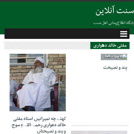
سنت آنلاین
پایگاه اطلاع‌رسانی اهل سنت
مفتی خالد دھواری
31 جولای 2021
پند و نصیحت
11 فوریه 2021
لهتے چه نمیرانیں استاد مفتی
خالد دهواری رحمہ اللہ ءِ سوج
و پند و نصیحتاں