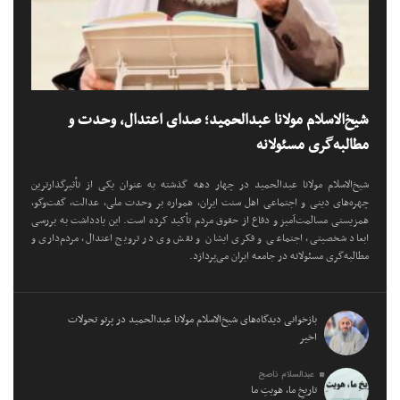
شیخ‌الاسلام مولانا عبدالحمید؛ صدای اعتدال، وحدت و
مطالبه‌گری مسئولانه
شیخ‌الاسلام مولانا عبدالحمید در چهار دهه گذشته به عنوان یکی از تأثیرگذارترین
چهره‌های دینی و اجتماعی اهل سنت ایران، همواره بر وحدت ملی، عدالت، گفت‌وگو،
همزیستی مسالمت‌آمیز و دفاع از حقوق مردم تأکید کرده است. این یادداشت به بررسی
ابعاد شخصیتی، اجتماعی و فکری ایشان و نقش وی در ترویج اعتدال، مردم‌داری و
مطالبه‌گری مسئولانه در جامعه ایران می‌پردازد.
بازخوانی دیدگاه‌های شیخ‌الاسلام مولانا عبدالحمید در پرتو تحولات
اخیر
عبدالسلام ناصح
تاریخِ ما، هویتِ ما