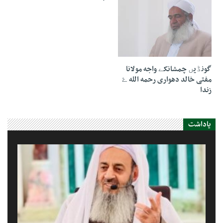
11 فوریه 2021
گونڈیں چمشانکے واجه مولانا
مفتی خالد دهواری رحمه الله ۓ
زندا
یاداشت