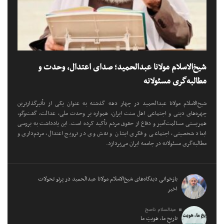
شیخ‌الاسلام مولانا عبدالحمید؛ صدای اعتدال، وحدت و
مطالبه‌گری مسئولانه
شیخ‌الاسلام مولانا عبدالحمید در چهار دهه گذشته به عنوان یکی از تأثیرگذارترین
چهره‌های دینی و اجتماعی اهل سنت ایران، همواره بر وحدت ملی، عدالت، گفت‌وگو،
همزیستی مسالمت‌آمیز و دفاع از حقوق مردم تأکید کرده است. این یادداشت به بررسی
ابعاد شخصیتی، اجتماعی و فکری ایشان و نقش وی در ترویج اعتدال، مردم‌داری و
مطالبه‌گری مسئولانه در جامعه ایران می‌پردازد.
بازخوانی دیدگاه‌های شیخ‌الاسلام مولانا عبدالحمید در پرتو تحولات
اخیر
عبدالسلام ناصح
تاریخِ ما، هویتِ ما