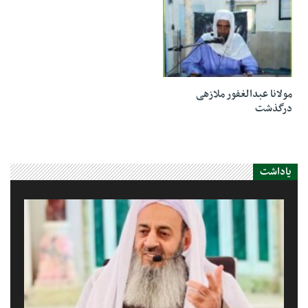
20 ژانویه 2024
مولانا عبدالغفور ملازهی
درگذشت
یاداشت