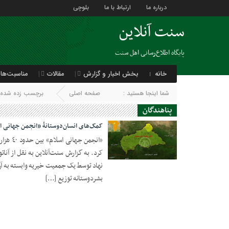
درباره ما
ارتباط با ما
بلوچی
سنت آنلاین
پایگاه اطلاع‌رسانی اهل سنت
خانه
بخش اخبار و گزارش
مقالات
مناسبت‌ها
شما اینجا هستید :
صفحه اصلی
برچسب زده شده با
پناهندگان
کمک‌های انسان‌دوستانۀ «انجمن جهانی اس
«انجمن 
کرد. به گزارش سنت‌آنلاین به نقل از آناتو
02 دسامبر 2018
بشردوستانه توزیع […]