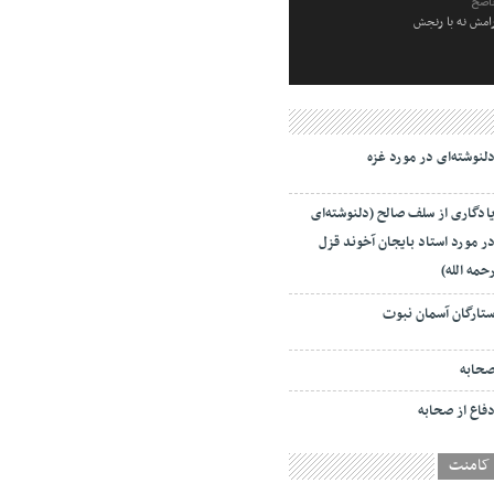
ناصح
رامش نه با رنجش
لنوشته‌ای در مورد غزه
ادگاری از سلف صالح (دلنوشته‌ای
ر مورد استاد بایجان آخوند قزل
حمه الله)
تارگان آسمان نبوت
حابه
فاع از صحابه
کامنت