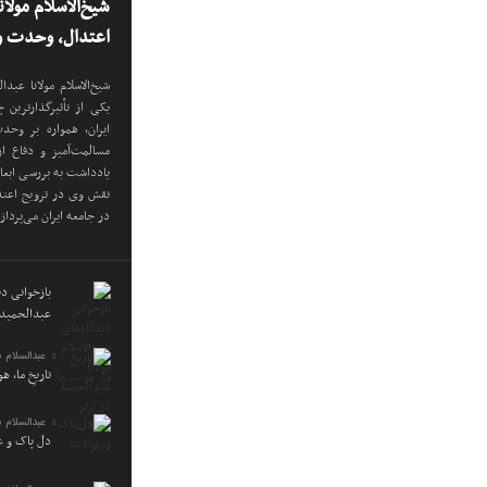
شیخ‌الاسلام مولا
اعتدال، وحدت و 
شیخ‌الاسلام مولانا عب
یکی از تأثیرگذارترین
ایران، همواره بر وح
مسالمت‌آمیز و دفاع ا
یادداشت به بررسی ابع
نقش وی در ترویج اعتدا
در جامعه ایران می‌پرداز
بازخوانی دید
عبدالحمید 
عبدالسلام 
تاریخِ ما، ه
عبدالسلام 
دل پاک و 