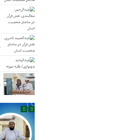
ع
د
ع
س
ع
گ
ا