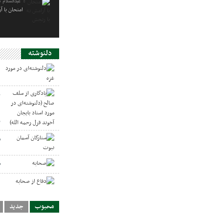
عبدالسلام 
امتحان با آ
دلنوشته
د
ی
د
ر
س
ص
د
محبوب
جدید