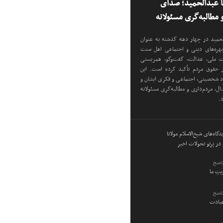
نا عبدالحمید؛ صدای
مطالبه‌گری مسئولانه
دالحمید در چهار دهه گذشته به عنوان
 چهره‌های دینی و اجتماعی اهل سنت
دت ملی، عدالت، گفت‌وگو، همزیستی
ز حقوق مردم تأکید کرده است. این
اد شخصیتی، اجتماعی و فکری ایشان و
ل، مردم‌داری و مطالبه‌گری مسئولانه
د.
گاه‌های شیخ‌الاسلام مولانا
در پرتو تحولات اخیر
ناصح
ویتِ ما
ناصح
عبادت