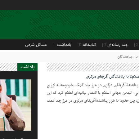
چند رسانه‌ای
کتابخانه
یادداشت
مسائل شرعی
 : پناهندگان
یاداشت
لام» به پناهندگان آفریقای مرکزی
جهانی اسلام» بین حدود ٤٠ هزار پناهندۀ آفریقای مرکزی در مرز چاد کمک بشردوستانه توزیع
لی، انجمن جهانی اسلام با انتشار بیانیه‌ای اعلام کرد که این
نهاد توسط یک جمعیت خیریه وابسته به آن، بین حدود ٤٠ هزار پناهندۀ آفریقای مرکزی در مرز چاد کمک