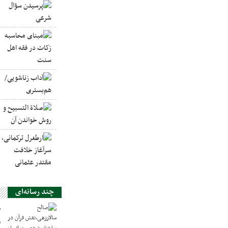
چند رسانه‌ای
ص
س