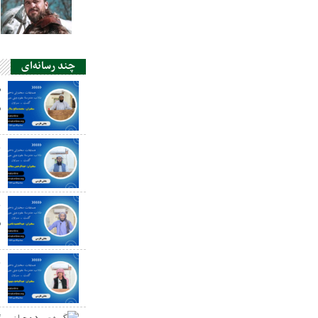
چند رسانه‌ای
ص
س
ع
د
ع
س
ع