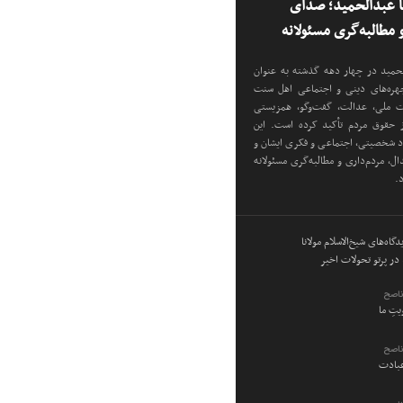
نا عبدالحمید؛ صدای
مطالبه‌گری مسئولانه
دالحمید در چهار دهه گذشته به عنوان
 چهره‌های دینی و اجتماعی اهل سنت
دت ملی، عدالت، گفت‌وگو، همزیستی
ز حقوق مردم تأکید کرده است. این
اد شخصیتی، اجتماعی و فکری ایشان و
ل، مردم‌داری و مطالبه‌گری مسئولانه
د.
گاه‌های شیخ‌الاسلام مولانا
در پرتو تحولات اخیر
ناصح
ویتِ ما
ناصح
عبادت