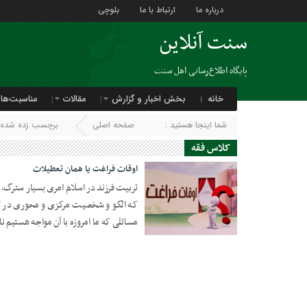
درباره ما
ارتباط با ما
بلوچی
سنت آنلاین
پایگاه اطلاع‌رسانی اهل سنت
خانه
بخش اخبار و گزارش
مقالات
مناسبت‌ها
شما اینجا هستید :
صفحه اصلی
برچسب زده شده ب
کلاس فقه
اوقات فراغت یا همان تعطیلات
تربیت فرزند در اسلام امری بسیار سترگ، م
که الگو و شخصیت مرکزی و محوری در تر
مسائلی که ما امروزه با آن مواجه هستیم 
28 مه 2022