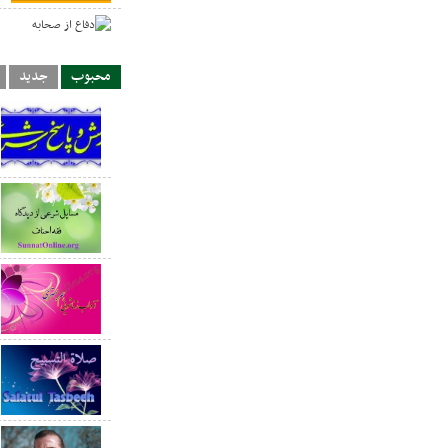
د
محبوب
جدید