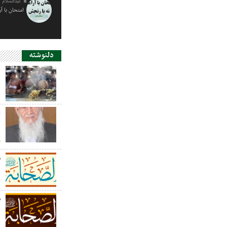
عبدالسلام 
امتحان با آ
دلنوشته
د
ی
د
ر
س
ص