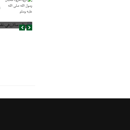
گ
ا
صالح سالارزهی،‌نقش