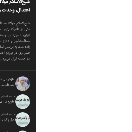
شیخ‌الاسلام مولا
اعتدال، وحدت و 
شیخ‌الاسلام مولانا عب
یکی از تأثیرگذارترین
ایران، همواره بر وح
مسالمت‌آمیز و دفاع ا
یادداشت به بررسی ابع
نقش وی در ترویج اعتدا
در جامعه ایران می‌پرداز
بازخوانی دید
عبدالحمید 
عبدالسلام 
تاریخِ ما، ه
عبدالسلام 
دل پاک و 