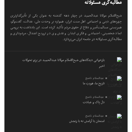
مطالبه‌گری مسئولانه
شیخ‌الاسلام مولانا عبدالحمید در چهار دهه گذشته به عنوان یکی از تأثیرگذارترین
چهره‌های دینی و اجتماعی اهل سنت ایران، همواره بر وحدت ملی، عدالت، گفت‌وگو،
همزیستی مسالمت‌آمیز و دفاع از حقوق مردم تأکید کرده است. این یادداشت به بررسی
ابعاد شخصیتی، اجتماعی و فکری ایشان و نقش وی در ترویج اعتدال، مردم‌داری و
مطالبه‌گری مسئولانه در جامعه ایران می‌پردازد.
بازخوانی دیدگاه‌های شیخ‌الاسلام مولانا عبدالحمید در پرتو تحولات
اخیر
عبدالسلام ناصح
تاریخِ ما، هویتِ ما
عبدالسلام ناصح
دل پاک و عبادت
عبدالسلام ناصح
امتحان با آرامش نه با رنجش