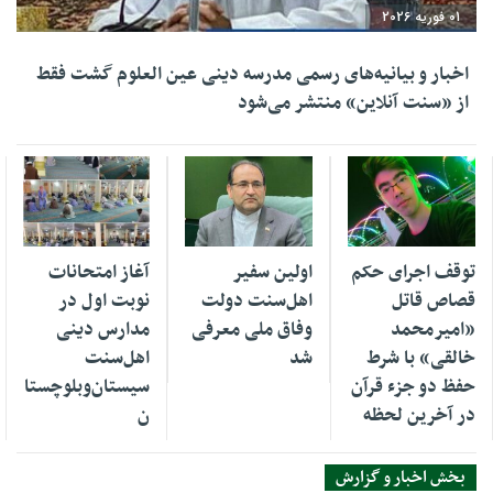
01 فوریه 2026
اخبار و بیانیه‌های رسمی مدرسه دینی عین العلوم گشت فقط
از «سنت آنلاین» منتشر می‌شود
15 اکتبر 2025
07 اکتبر 2025
27 سپتامبر 2025
توقف اجرای حکم
اولین سفیر
آغاز امتحانات
قصاص قاتل
اهل‌سنت دولت
نوبت اول در
«امیرمحمد
وفاق ملی معرفی
مدارس دینی
خالقی» با شرط
شد
اهل‌سنت
حفظ دو جزء قرآن
سیستان‌وبلوچستا
در آخرین لحظه
ن
بخش اخبار و گزارش