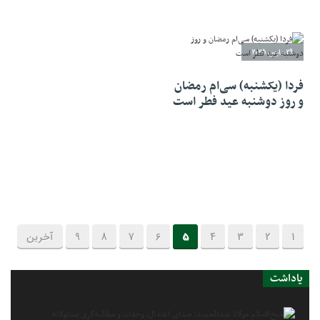
29 مارس 2025
فردا (یکشنبه) سی‌ام رمضان
و روز دوشنبه عید فطر است
1
2
3
4
5
6
7
8
9
آخرین
یاداشت