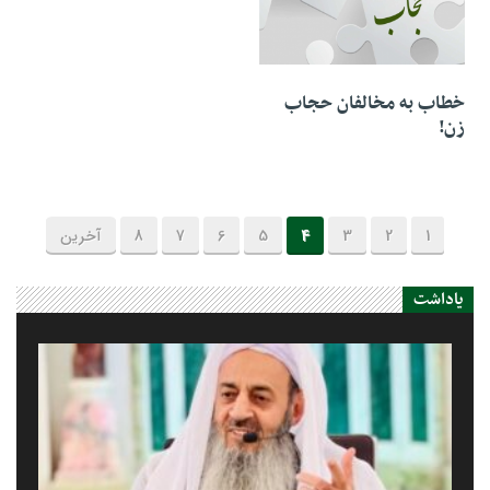
19 جولای 2022
خطاب به مخالفان حجاب
زن!
1
2
3
4
5
6
7
8
آخرین
یاداشت