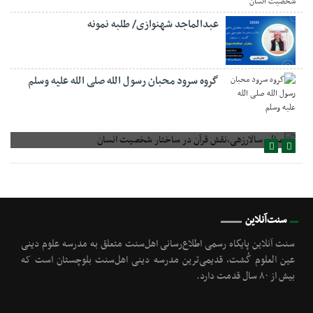
عبدالماجد شهنوازی/ طلبه نمونه
گروه سرود محبان رسول الله صلی الله علیه وسلم
صالح سالارزهی،‌نقش قرآن در ساختار شخصیت انسان
سنت‌آنلاین
سنت آنلاین پایگاه رسمی اطلاع‌رسانی اهل‌سنت متعلق به مدرسه علوم دینی
عین العلوم گُشت, قدیمی‌ترین مدرسه دینی اهل‌سنت بلوچستان است که
بیش از ۸۰ سال قدمت دارد.