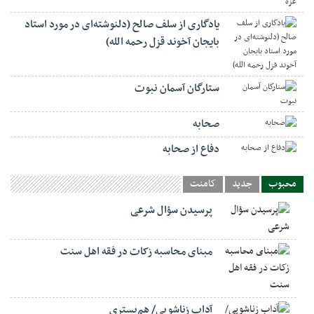
یادگاری از سلف صالح (دلنوشته‌ای در مورد استاد
بایجان آخوند قزل رحمه الله)
ستارگان آسمان نبوت
صحابه
دفاع از صحابه
محبوب
جدید
کامنت
پرسیدن سؤال شرعی
مبنای محاسبه زکات در فقه اهل سنت
آداب زناشویی/ هم‌بستری