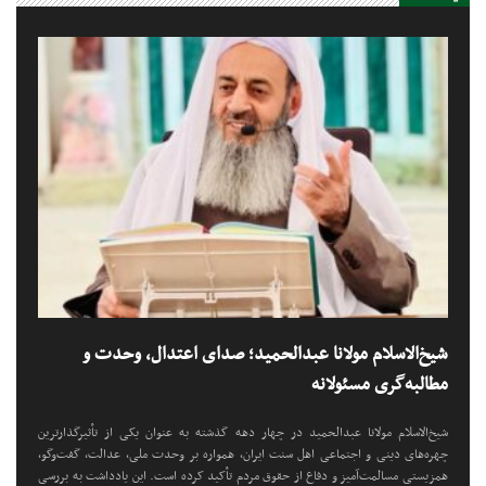
شیخ‌الاسلام مولانا عبدالحمید؛ صدای اعتدال، وحدت و
مطالبه‌گری مسئولانه
شیخ‌الاسلام مولانا عبدالحمید در چهار دهه گذشته به عنوان یکی از تأثیرگذارترین
چهره‌های دینی و اجتماعی اهل سنت ایران، همواره بر وحدت ملی، عدالت، گفت‌وگو،
همزیستی مسالمت‌آمیز و دفاع از حقوق مردم تأکید کرده است. این یادداشت به بررسی